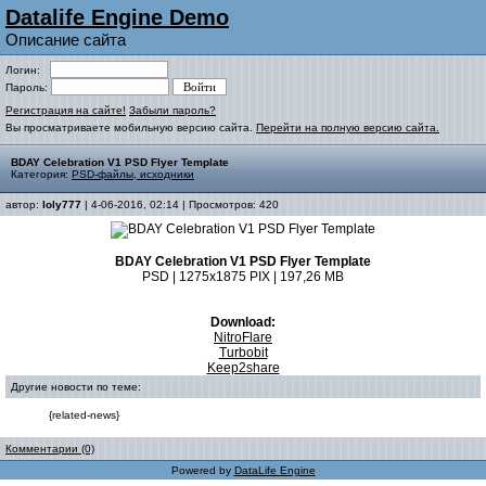
Datalife Engine Demo
Описание сайта
Логин:
Пароль:
Регистрация на сайте!
Забыли пароль?
Вы просматриваете мобильную версию сайта.
Перейти на полную версию сайта.
BDAY Celebration V1 PSD Flyer Template
Категория:
PSD-файлы, исходники
автор:
loly777
| 4-06-2016, 02:14 | Просмотров: 420
BDAY Celebration V1 PSD Flyer Template
PSD | 1275x1875 PIX | 197,26 MB
Download:
NitroFlare
Turbobit
Keep2share
Другие новости по теме:
{related-news}
Комментарии (0)
Powered by
DataLife Engine