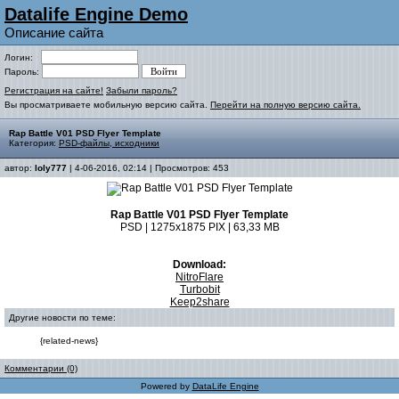
Datalife Engine Demo
Описание сайта
Логин:
Пароль:
Регистрация на сайте!
Забыли пароль?
Вы просматриваете мобильную версию сайта.
Перейти на полную версию сайта.
Rap Battle V01 PSD Flyer Template
Категория:
PSD-файлы, исходники
автор:
loly777
| 4-06-2016, 02:14 | Просмотров: 453
Rap Battle V01 PSD Flyer Template
PSD | 1275x1875 PIX | 63,33 MB
Download:
NitroFlare
Turbobit
Keep2share
Другие новости по теме:
{related-news}
Комментарии (0)
Powered by
DataLife Engine