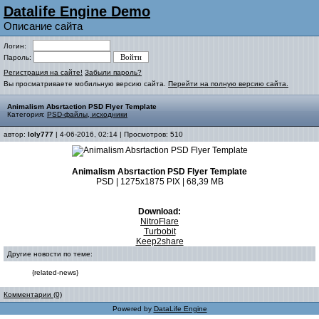
Datalife Engine Demo
Описание сайта
Логин:
Пароль:
Регистрация на сайте!
Забыли пароль?
Вы просматриваете мобильную версию сайта.
Перейти на полную версию сайта.
Animalism Absrtaction PSD Flyer Template
Категория:
PSD-файлы, исходники
автор:
loly777
| 4-06-2016, 02:14 | Просмотров: 510
Animalism Absrtaction PSD Flyer Template
PSD | 1275x1875 PIX | 68,39 MB
Download:
NitroFlare
Turbobit
Keep2share
Другие новости по теме:
{related-news}
Комментарии (0)
Powered by
DataLife Engine