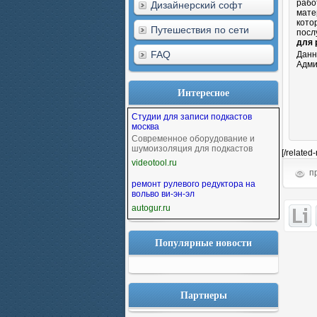
рабо
Дизайнерский софт
мате
кото
Путешествия по сети
посл
для 
FAQ
Данн
Адми
Интересное
Студии для записи подкастов
москва
Современное оборудование и
шумоизоляция для подкастов
[/related
videotool.ru
пр
ремонт рулевого редуктора на
вольво ви-эн-эл
autogur.ru
Популярные новости
Партнеры