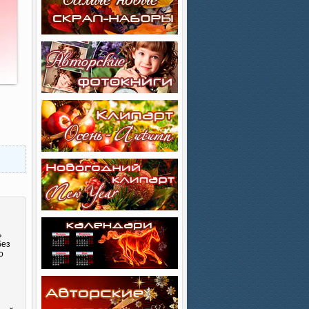
ь
без
о