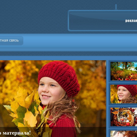
тная связь
о материала!