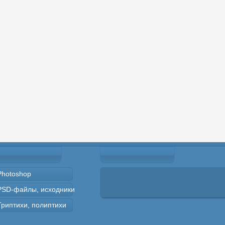
Photoshop
PSD-файлы, исходники
Триптихи, полиптихи