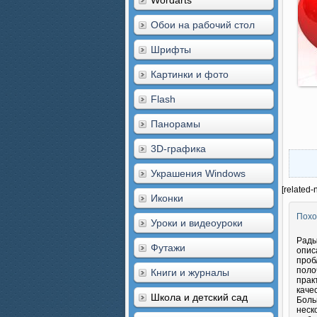
Wordarts
Обои на рабочий стол
Шрифты
Картинки и фото
Flash
Панорамы
3D-графика
Украшения Windows
[related-
Иконки
Похо
Уроки и видеоуроки
Рады
Футажи
опис
проб
поло
Книги и журналы
прак
каче
Школа и детский сад
Боль
неск