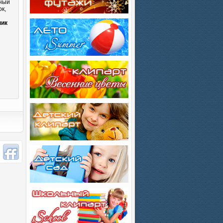
сный
к,
и
ник