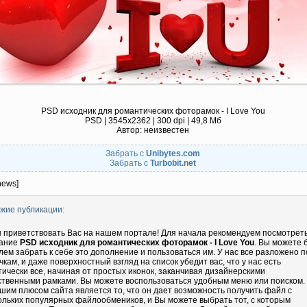
PSD исходник для романтических фоторамок - I Love You
PSD | 3545x2362 | 300 dpi | 49,8 Мб
Автор: неизвестен
Забрать с
Unibytes.com
Забрать с
Turbobit.net
news]
жие публикации:
 приветствовать Вас на нашем портале! Для начала рекомендуем посмотрет
ание
PSD исходник для романтических фоторамок - I Love You
. Вы можете 
лем забрать к себе это дополнение и пользоваться им. У нас все разложено п
чкам, и даже поверхностный взгляд на список убедит вас, что у нас есть
тически все, начиная от простых иконок, заканчивая дизайнерскими
ственными рамками. Вы можете воспользоваться удобным меню или поиском.
шим плюсом сайта является то, что он дает возможность получить файл с
ольких популярных файлообмеников, и Вы можете выбрать тот, с которым