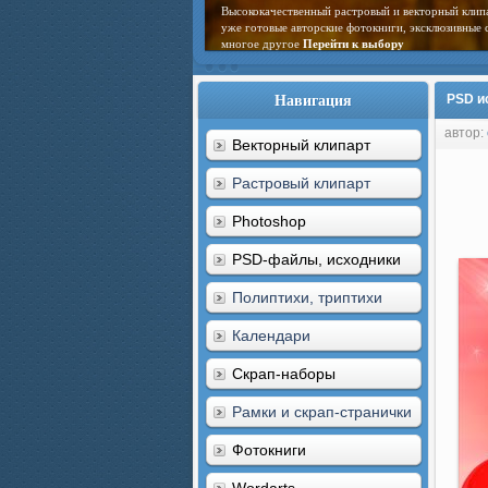
Высококачественный растровый и векторный клип
уже готовые авторские фотокниги, эксклюзивные 
многое другое
Перейти к выбору
Навигация
PSD и
автор:
Векторный клипарт
Растровый клипарт
Photoshop
PSD-файлы, исходники
Полиптихи, триптихи
Календари
Скрап-наборы
Рамки и скрап-странички
Фотокниги