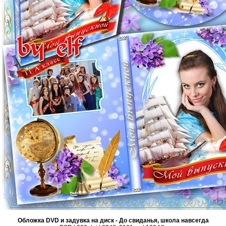
Обложка DVD и задувка на диск - До свиданья, школа навсегда