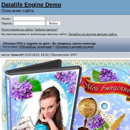
Datalife Engine Demo
Описание сайта
Логин:
Пароль:
Регистрация на сайте!
Забыли пароль?
Вы просматриваете мобильную версию сайта.
Перейти на полную версию сайта.
Обложка DVD и задувка на диск - До свиданья, школа навсегда
Категория:
PSD-файлы, исходники
»
Обложки и задувки на диск
автор:
lunar.elf
| 8-05-2013, 18:32 | Просмотров: 2057