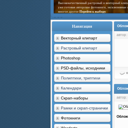
Высококачественный растровый и векторный клип
уже готовые авторские фотокниги, эксклюзивные 
многое другое
Перейти к выбору
Навигация
Облож
автор: 
Векторный клипарт
Растровый клипарт
Photoshop
PSD-файлы, исходники
к
Полиптихи, триптихи
Календари
Облож
автор: 
Скрап-наборы
Рамки и скрап-странички
Обложк
Фотокниги