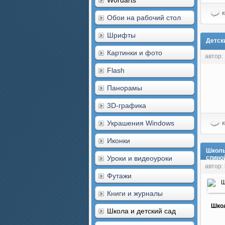
Wordarts
к
Обои на рабочий стол
Шрифты
Детски
Картинки и фото
автор:
Flash
Панорамы
3D-графика
Украшения Windows
к
Иконки
Школь
Уроки и видеоуроки
спино
автор: 
Футажи
Книги и журналы
Школ
Школа и детский сад