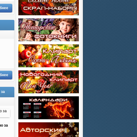
бнее
бнее
 за
о за