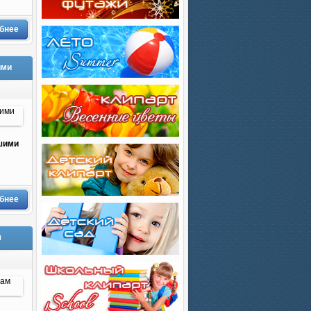
бнее
ими
ьшими
бнее
м