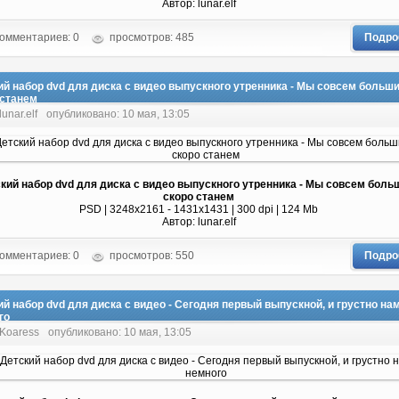
Автор: lunar.elf
омментариев: 0
просмотров: 485
Подро
ий набор dvd для диска с видео выпускного утренника - Мы совсем больш
 станем
lunar.elf
опубликовано: 10 мая, 13:05
кий набор dvd для диска с видео выпускного утренника - Мы совсем бол
скоро станем
PSD | 3248x2161 - 1431x1431 | 300 dpi | 124 Мb
Автор: lunar.elf
омментариев: 0
просмотров: 550
Подро
ий набор dvd для диска с видео - Сегодня первый выпускной, и грустно на
го
 Koaress
опубликовано: 10 мая, 13:05