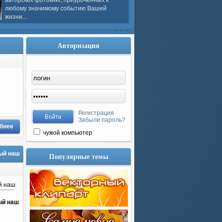
авторских фотокниг, приуроченных к
любому значимому событию Вашей
жизни...
Авторизация
Регистрация
Забыли пароль?
бнее
чужой компьютер
мый наш
Популярные темы
ый наш