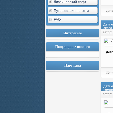
Дизайнерский софт
Путешествия по сети
к
FAQ
Детск
скоро
Интересное
автор: 
Популярные новости
Детс
Партнеры
к
Детск
немно
автор: