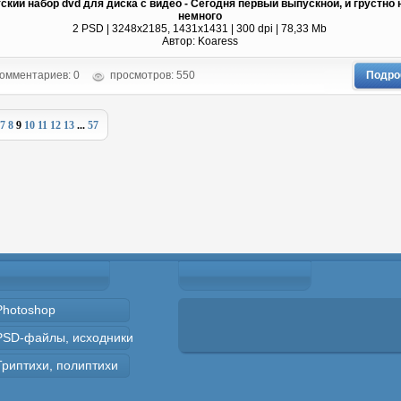
ский набор dvd для диска с видео - Сегодня первый выпускной, и грустно 
немного
2 PSD | 3248x2185, 1431x1431 | 300 dpi | 78,33 Mb
Автор: Koaress
омментариев: 0
просмотров: 550
Подро
7
8
9
10
11
12
13
...
57
Photoshop
PSD-файлы, исходники
Триптихи, полиптихи