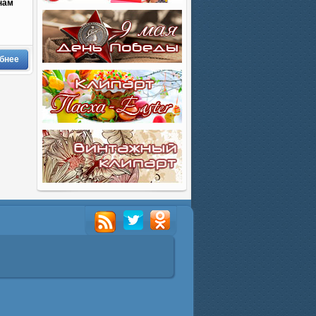
нам
бнее