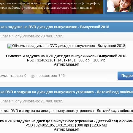
арт, детские шаблоны и костюмы, рамки для оформления фотографий,
скрап-наборы, интересные выборки для детского сада и школы и
ка и задувка на DVD диск для выпускников - Выпускной 2018
lunar.elf
опубликовано: 23 мая, 15:05
Обложка и задувка на DVD диск для выпускников - Выпускной 2018
PSD | 3248x2161, 1431x1431 | 300 dpi | 108 Mb
Автор: lunar.elf
омментариев: 0
просмотров: 746
Подро
ка DVD и задувка на диск для выпускного утренника - Детский сад люби
lunar.elf
опубликовано: 21 мая, 08:05
а DVD и задувка на диск для выпускного утренника - Детский сад любим
PSD | 3248x2185, 1431x1431 | 300 dpi | 123.6 MB
Автор: lunar.elf