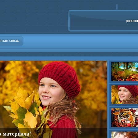
тная связь
о материала!