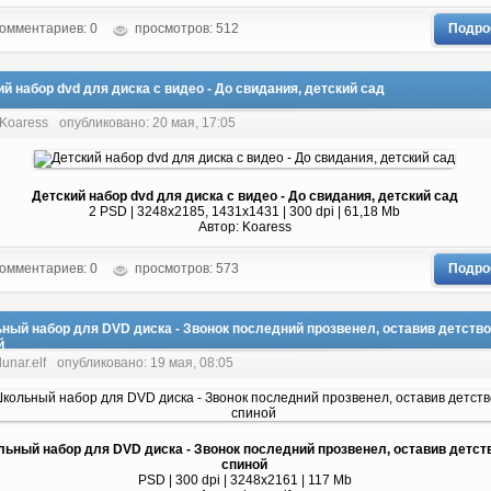
омментариев: 0
просмотров: 512
Подро
й набор dvd для диска с видео - До свидания, детский сад
 Koaress
опубликовано: 20 мая, 17:05
Детский набор dvd для диска с видео - До свидания, детский сад
2 PSD | 3248x2185, 1431x1431 | 300 dpi | 61,18 Mb
Автор: Koaress
омментариев: 0
просмотров: 573
Подро
ный набор для DVD диска - Звонок последний прозвенел, оставив детство
й
lunar.elf
опубликовано: 19 мая, 08:05
ьный набор для DVD диска - Звонок последний прозвенел, оставив детств
спиной
PSD | 300 dpi | 3248x2161 | 117 Mb