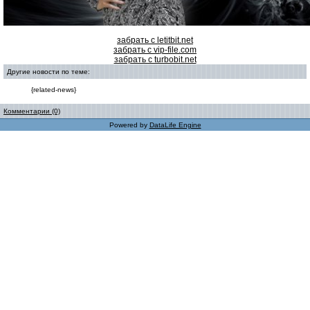
забрать с letitbit.net
забрать с vip-file.com
забрать с turbobit.net
Другие новости по теме:
{related-news}
Комментарии (0)
Powered by
DataLife Engine