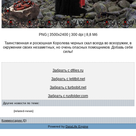
PNG | 3500х2400 | 300 dpi | 8,8 Мб
Таинственная и роскошная Королева черных скал всегда во всеоружии, в
окружении своих незаметных, но очень опасных помощников. Добавь себе
силы!
Забрать с dfiles.ru
Забрать с letitbit.net
Забрать с turbobit.net
Забрать с rusfolder.com
Другие новости по теме:
{related-news}
Комментарии (0)
Powered by
DataLife Engine