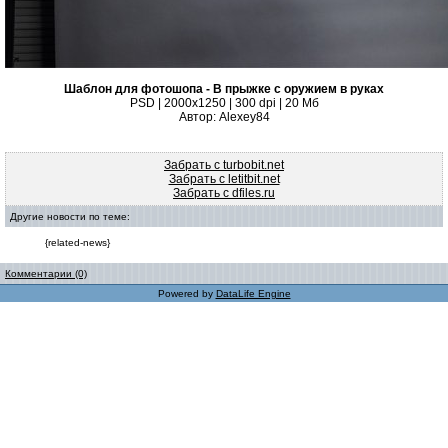
Шаблон для фотошопа - В прыжке с оружием в руках
PSD | 2000x1250 | 300 dpi | 20 Мб
Автор: Alexey84
Забрать с turbobit.net
Забрать с letitbit.net
Забрать с dfiles.ru
Другие новости по теме:
{related-news}
Комментарии (0)
Powered by
DataLife Engine