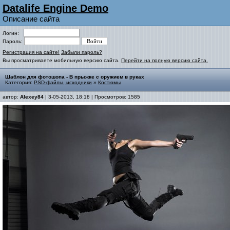
Datalife Engine Demo
Описание сайта
Логин:
Пароль:
Регистрация на сайте!
Забыли пароль?
Вы просматриваете мобильную версию сайта.
Перейти на полную версию сайта.
Шаблон для фотошопа - В прыжке с оружием в руках
Категория:
PSD-файлы, исходники
»
Костюмы
автор:
Alexey84
| 3-05-2013, 18:18 | Просмотров: 1585