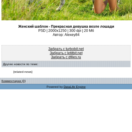
Женский шаблон - Прекрасная девушка возле лошади
PSD | 2000x1250 | 300 dpi | 20 Мб
Автор: Alexey84
Забрать с turbobit.net
Забрать с letitbit.net
Забрать с dfiles.ru
Другие новости по теме:
{related-news}
Комментарии (0)
Powered by
DataLife Engine