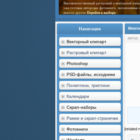
Высококачественный растровый и векторный клип
уже готовые авторские фотокниги, эксклюзивные 
многое другое
Перейти к выбору
Навигация
Много
автор:
Векторный клипарт
Растровый клипарт
Photoshop
PSD-файлы, исходники
Полиптихи, триптихи
Календари
Скрап-наборы
Рамки и скрап-странички
Фотокниги
[related-