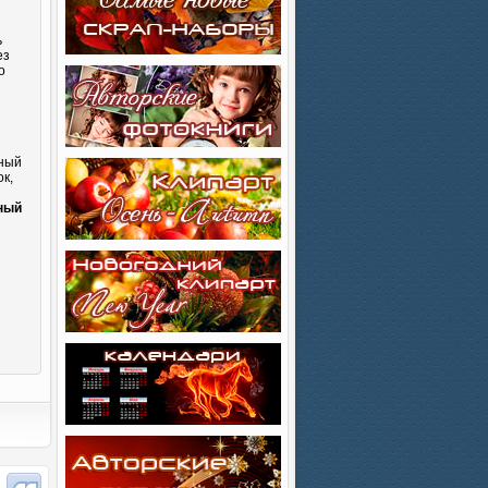
ь
ез
о
сный
к,
и
ный