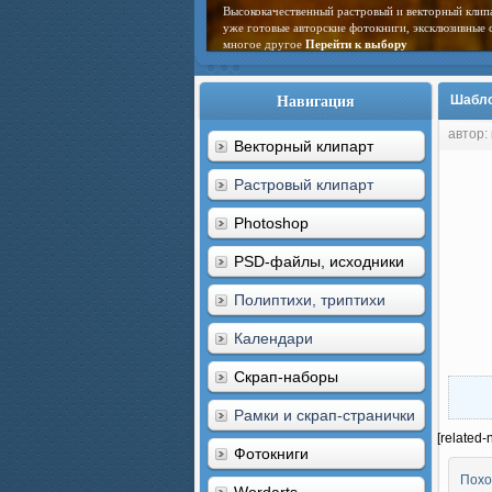
Высококачественный растровый и векторный клип
уже готовые авторские фотокниги, эксклюзивные 
многое другое
Перейти к выбору
Навигация
Шабло
автор:
Векторный клипарт
Растровый клипарт
Photoshop
PSD-файлы, исходники
Полиптихи, триптихи
Календари
Скрап-наборы
Рамки и скрап-странички
[related-
Фотокниги
Похо