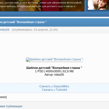
арт, детские шаблоны и костюмы, рамки для оформления фотографий,
скрап-наборы, интересные выборки для детского сада и школы и
н детский ''Волшебная страна ''
mika56
(опубликовано: 19 апреля, 11:04)
Шаблон детский ''Волшебная страна ''
1 PSD | 4000х3000 | 62,6 Mb
Автор: mika56
Скачать с Depositfiles
Скачать с Turbobit
news]
жие публикации: