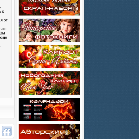
ь
 к
ая от
 что
 Вы
езде
о