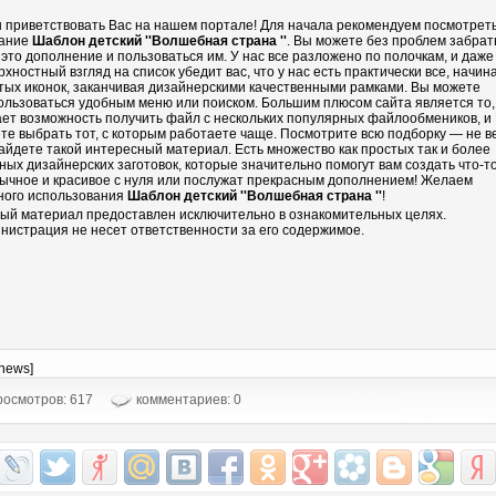
 приветствовать Вас на нашем портале! Для начала рекомендуем посмотрет
ание
Шаблон детский ''Волшебная страна ''
. Вы можете без проблем забрать
 это дополнение и пользоваться им. У нас все разложено по полочкам, и даже
рхностный взгляд на список убедит вас, что у нас есть практически все, начин
тых иконок, заканчивая дизайнерскими качественными рамками. Вы можете
ользоваться удобным меню или поиском. Большим плюсом сайта является то,
ает возможность получить файл с нескольких популярных файлообмеников, и
те выбрать тот, с которым работаете чаще. Посмотрите всю подборку — не в
айдете такой интересный материал. Есть множество как простых так и более
ных дизайнерских заготовок, которые значительно помогут вам создать что-т
ычное и красивое с нуля или послужат прекрасным дополнением! Желаем
ного использования
Шаблон детский ''Волшебная страна ''
!
ый материал предоставлен исключительно в ознакомительных целях.
нистрация не несет ответственности за его содержимое.
-news]
осмотров: 617
комментариев: 0