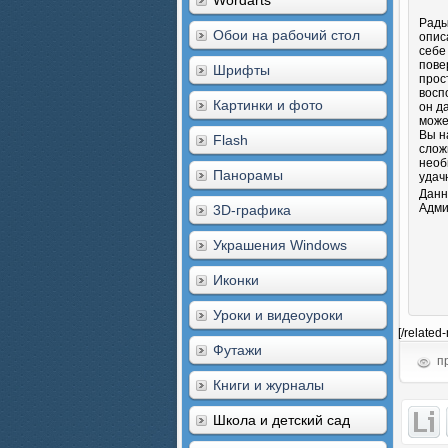
Wordarts
Рады
Обои на рабочий стол
опис
себе
пове
Шрифты
прос
восп
Картинки и фото
он д
може
Вы н
Flash
слож
необ
Панорамы
удач
Данн
Адми
3D-графика
Украшения Windows
Иконки
Уроки и видеоуроки
[/related
Футажи
пр
Книги и журналы
Школа и детский сад