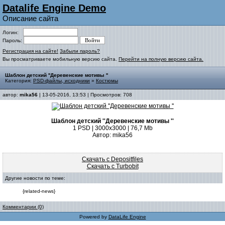
Datalife Engine Demo
Описание сайта
Логин:
Пароль:
Регистрация на сайте!
Забыли пароль?
Вы просматриваете мобильную версию сайта.
Перейти на полную версию сайта.
Шаблон детский ''Деревенские мотивы ''
Категория:
PSD-файлы, исходники
»
Костюмы
автор:
mika56
| 13-05-2016, 13:53 | Просмотров: 708
Шаблон детский ''Деревенские мотивы ''
1 PSD | 3000х3000 | 76,7 Mb
Автор: mika56
Скачать с Depositfiles
Скачать с Turbobit
Другие новости по теме:
{related-news}
Комментарии (0)
Powered by
DataLife Engine