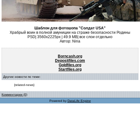
Шаблон для фотошопа "Солдат USA"
Храбрый воин в полной амуниции на страже безопасности Родины
PSD| 3560x2225px | 49.9 MB| все слои отдельно
Автор: Nina
Borncash.org
Depositfiles.com
Goldfiles.org
Startfiles.org
Другие новости по теме:
{related-news}
Комментарии (0)
Powered by
DataLife Engine