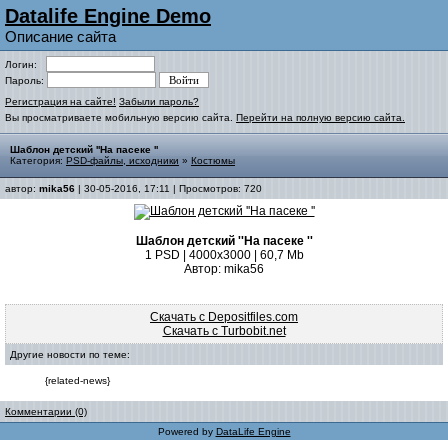
Datalife Engine Demo
Описание сайта
Логин:
Пароль:
Регистрация на сайте!
Забыли пароль?
Вы просматриваете мобильную версию сайта.
Перейти на полную версию сайта.
Шаблон детский ''На пасеке ''
Категория:
PSD-файлы, исходники
»
Костюмы
автор:
mika56
| 30-05-2016, 17:11 | Просмотров: 720
Шаблон детский ''На пасеке ''
1 PSD | 4000х3000 | 60,7 Mb
Автор: mika56
Скачать с Depositfiles.com
Скачать с Turbobit.net
Другие новости по теме:
{related-news}
Комментарии (0)
Powered by
DataLife Engine