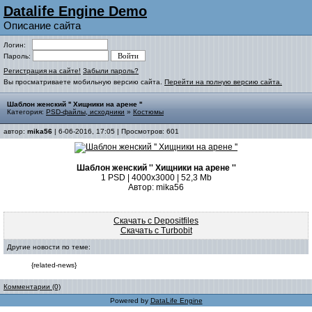
Datalife Engine Demo
Описание сайта
Логин:
Пароль:
Регистрация на сайте!
Забыли пароль?
Вы просматриваете мобильную версию сайта.
Перейти на полную версию сайта.
Шаблон женский '' Хищники на арене ''
Категория:
PSD-файлы, исходники
»
Костюмы
автор:
mika56
| 6-06-2016, 17:05 | Просмотров: 601
Шаблон женский '' Хищники на арене ''
1 PSD | 4000х3000 | 52,3 Mb
Автор: mika56
Скачать с Depositfiles
Скачать с Turbobit
Другие новости по теме:
{related-news}
Комментарии (0)
Powered by
DataLife Engine