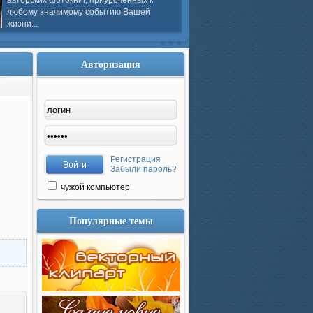
авторских фотокниг, приуроченных к
любому значимому событию Вашей
жизни...
Авторизация
Регистрация
Забыли пароль?
чужой компьютер
Популярные темы