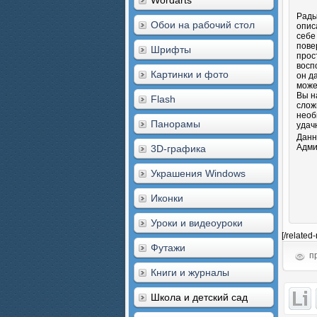
Wordarts
Рады
Обои на рабочий стол
опис
себе
пове
Шрифты
прос
восп
Картинки и фото
он д
може
Вы н
Flash
слож
необ
Панорамы
удач
Данн
Адми
3D-графика
Украшения Windows
Иконки
Уроки и видеоуроки
[/related
Футажи
пр
Книги и журналы
Школа и детский сад