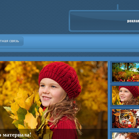
тная связь
о материала!