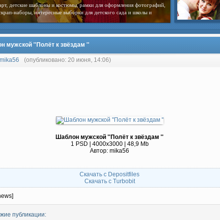
арт, детские шаблоны и костюмы, рамки для оформления фотографий,
скрап-наборы, интересные выборки для детского сада и школы и
 мужской ''Полёт к звёздам ''
mika56
(опубликовано: 20 июня, 14:06)
Шаблон мужской ''Полёт к звёздам ''
1 PSD | 4000х3000 | 48,9 Mb
Автор: mika56
Скачать с Depositfiles
Скачать с Turbobit
news]
жие публикации: