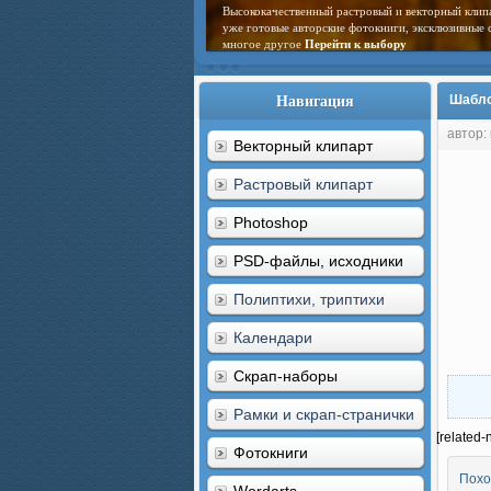
Высококачественный растровый и векторный клип
уже готовые авторские фотокниги, эксклюзивные 
многое другое
Перейти к выбору
Навигация
Шаблон
автор:
Векторный клипарт
Растровый клипарт
Photoshop
PSD-файлы, исходники
Полиптихи, триптихи
Календари
Скрап-наборы
Рамки и скрап-странички
[related-
Фотокниги
Похо