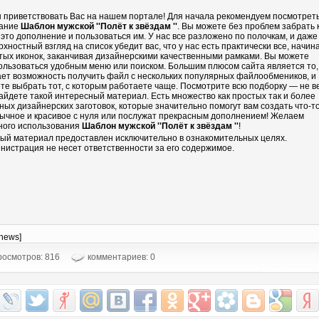
 приветствовать Вас на нашем портале! Для начала рекомендуем посмотрет
ание
Шаблон мужской ''Полёт к звёздам ''
. Вы можете без проблем забрать 
 это дополнение и пользоваться им. У нас все разложено по полочкам, и даже
рхностный взгляд на список убедит вас, что у нас есть практически все, начин
тых иконок, заканчивая дизайнерскими качественными рамками. Вы можете
ользоваться удобным меню или поиском. Большим плюсом сайта является то,
ает возможность получить файл с нескольких популярных файлообмеников, и
те выбрать тот, с которым работаете чаще. Посмотрите всю подборку — не в
айдете такой интересный материал. Есть множество как простых так и более
ных дизайнерских заготовок, которые значительно помогут вам создать что-т
ычное и красивое с нуля или послужат прекрасным дополнением! Желаем
ного использования
Шаблон мужской ''Полёт к звёздам ''
!
ый материал предоставлен исключительно в ознакомительных целях.
нистрация не несет ответственности за его содержимое.
-news]
осмотров: 816
комментариев: 0