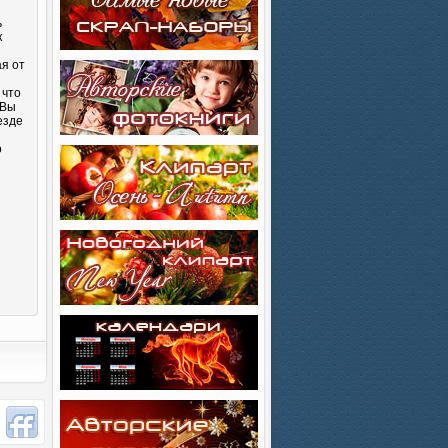
ь
к
ая от
 что
 Вы
езде
о