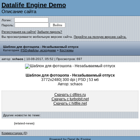
Datalife Engine Demo
Описание сайта
Логин:
Пароль:
Регистрация на сайте!
Забыли пароль?
Вы просматриваете мобильную версию сайта.
Перейти на полную версию сайта.
Шаблон для фотошопа - Незабываемый отпуск
Категория:
PSD-файлы, исходники
»
Костюмы
автор:
schaos
| 10-08-2017, 05:52 | Просмотров: 697
Шаблон для фотошопа - Незабываемый отпуск
3772х2480| 300 dpi | PSD | 53 мб
Автор: schaos
Скачать с dfiles.ru
Скачать с turbobit.net
Скачать с hitfile.net
Другие новости по теме:
{related-news}
Комментарии (0)
Powered by
DataLife Engine