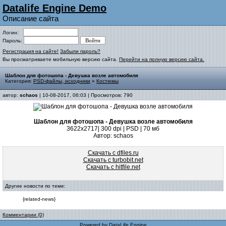
Datalife Engine Demo
Описание сайта
Логин:
Пароль:
Регистрация на сайте!
Забыли пароль?
Вы просматриваете мобильную версию сайта.
Перейти на полную версию сайта.
Шаблон для фотошопа - Девушка возле автомобиля
Категория:
PSD-файлы, исходники
»
Костюмы
автор:
schaos
| 10-08-2017, 06:03 | Просмотров: 790
Шаблон для фотошопа - Девушка возле автомобиля
3622х2717| 300 dpi | PSD | 70 мб
Автор: schaos
Скачать с dfiles.ru
Скачать с turbobit.net
Скачать с hitfile.net
Другие новости по теме:
{related-news}
Комментарии (0)
Powered by
DataLife Engine