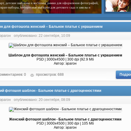
арт, детские шаблоны и костюмы, рамки для оформления фотографий,
скрап-наборы, интересные выборки для детского сада и школы и
н для фотошопа женский – Бальное платье с украшением
 эрагон
опубликовано: 22 сентября, 10:09
Шаблон для фотошопа женский – Бальное платье с украшением
PSD | 3000x4500 | 300 dpi |92.9 Мб
Автор: эрагон
омментариев: 0
просмотров: 688
Подро
ий фотошоп шаблон - Бальное платье с драгоценностями
 эрагон
опубликовано: 20 сентября, 08:09
Женский фотошоп шаблон - Бальное платье с драгоценностями
PSD | 3000x4500 | 300 dpi | 105 Мб
Автор: эрагон