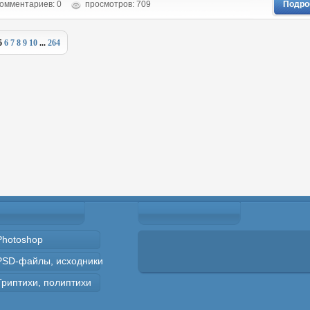
омментариев: 0
просмотров: 709
Подро
5
6
7
8
9
10
...
264
Photoshop
PSD-файлы, исходники
Триптихи, полиптихи