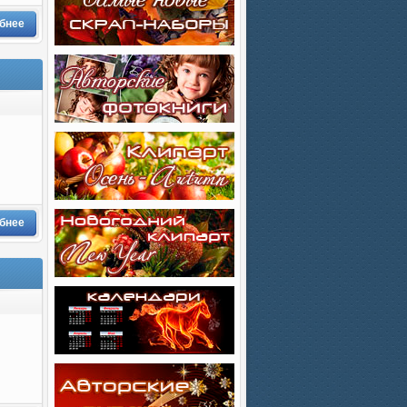
бнее
бнее