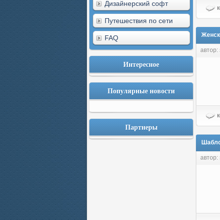
Дизайнерский софт
к
Путешествия по сети
Женск
FAQ
автор:
Интересное
Популярные новости
к
Партнеры
Шабло
автор: