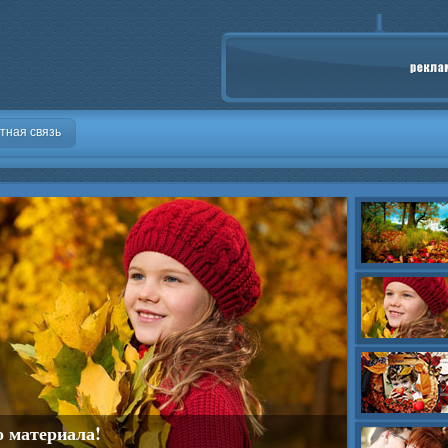
тная связь
о материала!