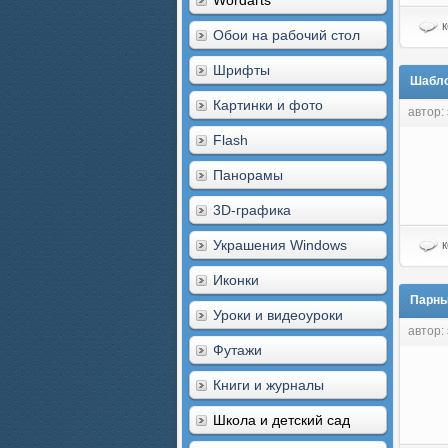
Wordarts
к
Обои на рабочий стол
Шрифты
Шабло
Картинки и фото
автор:
Flash
Панорамы
3D-графика
Украшения Windows
к
Иконки
Парны
Уроки и видеоуроки
автор:
Футажи
Книги и журналы
Школа и детский сад