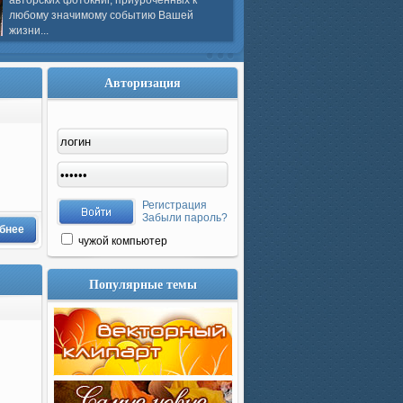
авторских фотокниг, приуроченных к
любому значимому событию Вашей
жизни...
Авторизация
Регистрация
Забыли пароль?
бнее
чужой компьютер
Популярные темы