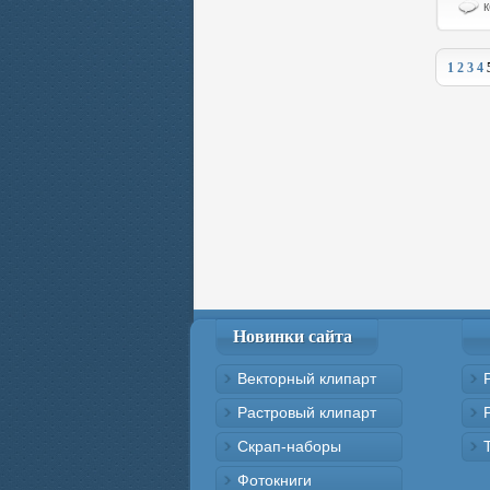
к
1
2
3
4
Новинки сайта
Векторный клипарт
Растровый клипарт
Скрап-наборы
Фотокниги