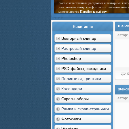
Высококачественный растровый и векторный клип
уже готовые авторские фотокниги, эксклюзивные 
многое другое
Перейти к выбору
Навигация
Шабло
автор:
Векторный клипарт
Растровый клипарт
Photoshop
PSD-файлы, исходники
к
Полиптихи, триптихи
Календари
Женск
автор:
Скрап-наборы
Рамки и скрап-странички
Фотокниги