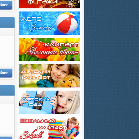
бнее
бнее