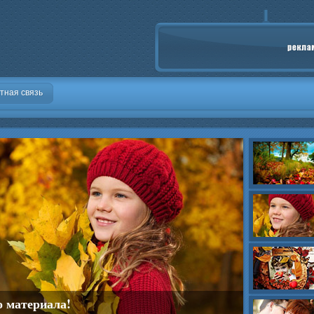
тная связь
о материала!