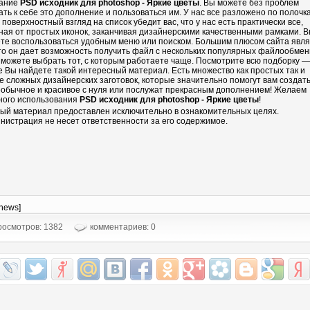
ание
PSD исходник для photoshop - Яркие цветы
. Вы можете без проблем
ать к себе это дополнение и пользоваться им. У нас все разложено по полочка
 поверхностный взгляд на список убедит вас, что у нас есть практически все,
ная от простых иконок, заканчивая дизайнерскими качественными рамками. 
те воспользоваться удобным меню или поиском. Большим плюсом сайта явл
что он дает возможность получить файл с нескольких популярных файлообмен
 можете выбрать тот, с которым работаете чаще. Посмотрите всю подборку —
е Вы найдете такой интересный материал. Есть множество как простых так и
е сложных дизайнерских заготовок, которые значительно помогут вам создать
еобычное и красивое с нуля или послужат прекрасным дополнением! Желаем
ного использования
PSD исходник для photoshop - Яркие цветы
!
ый материал предоставлен исключительно в ознакомительных целях.
нистрация не несет ответственности за его содержимое.
-news]
осмотров: 1382
комментариев: 0