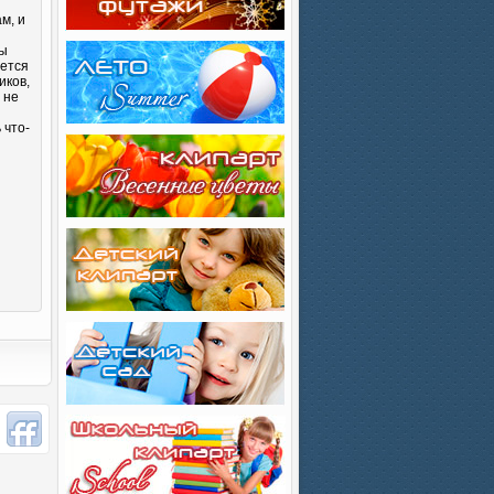
м, и
Вы
яется
иков,
 не
 что-