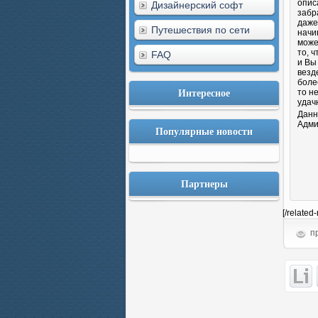
опис
Дизайнерский софт
забр
даже
Путешествия по сети
начи
може
то, 
FAQ
и Вы
везд
боле
Интересное
то н
удач
Данн
Адми
Популярные новости
Партнеры
[/related
пр