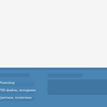
Photoshop
PSD-файлы, исходники
Триптихи, полиптихи