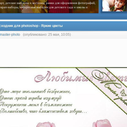
арт, детские шаблоны и костюмы, рамки для оформления фотографий,
скрап-наборы, интересные выборки для детского сада и школы и
сходник для photoshop - Яркие цветы
master-photo
(опубликовано: 25 мая, 10:05)