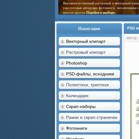
Высококачественный растровый и векторный клип
уже готовые авторские фотокниги, эксклюзивные 
многое другое
Перейти к выбору
Навигация
PSD и
автор:
Векторный клипарт
Растровый клипарт
Photoshop
PSD-файлы, исходники
Полиптихи, триптихи
Календари
Скрап-наборы
Рамки и скрап-странички
Фотокниги