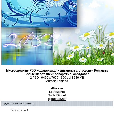
Многослойные PSD исходники для дизайна в фотошопе - Ромашек
белых шепот тихий заворожил, околдовал
2 PSD | 6496 x 7677 | 300 dpi | 246 MB
Author: Lantana
dfiles.ru
LetItBit.net
TurboBit.net
gigabites.net
Другие новости по теме:
{related-news}