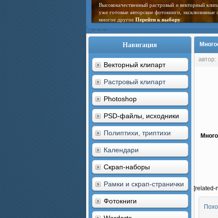
Высококачественный растровый и векторный клип
уже готовые авторские фотокниги, эксклюзивные 
многое другое
Перейти к выбору
Навигация
Много
автор:
Векторный клипарт
Растровый клипарт
Photoshop
PSD-файлы, исходники
Полиптихи, триптихи
Много
Календари
Скрап-наборы
Рамки и скрап-странички
[related-
Фотокниги
Похо