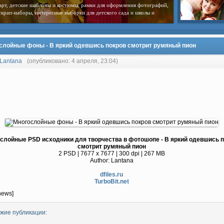
арт, детские шаблоны и костюмы, рамки для оформления фотографий,
скрап-наборы, интересные выборки для детского сада и школы и
слойные фоны - В яркий одевшись покров смотрит румяный пион
Lantana
(опубликовано: 4 апреля, 23:04)
слойные PSD исходники для творчества в фотошопе - В яркий одевшись 
смотрит румяный пион
2 PSD | 7677 x 7677 | 300 dpi | 267 MB
Author: Lantana
dfiles.ru
TurboBit.net
news]
жие публикации: