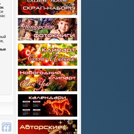
ь
он
.
се
нас
сный
к,
и
ные