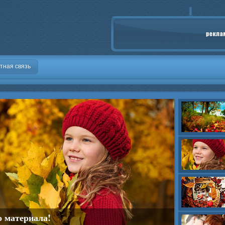
тная связь
о материала!