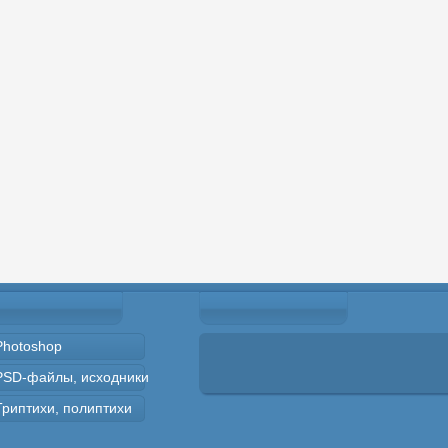
Photoshop
PSD-файлы, исходники
Триптихи, полиптихи