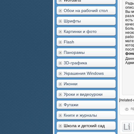
Wordarts
Рады
опис
Обои на рабочий стол
Вы м
разл
есть
Шрифты
каче
Боль
Картинки и фото
неск
рабо
мате
Flash
кото
посл
Панорамы
фоны
Данн
3D-графика
Адми
Украшения Windows
Иконки
Уроки и видеоуроки
[/related
Футажи
пр
Книги и журналы
Школа и детский сад