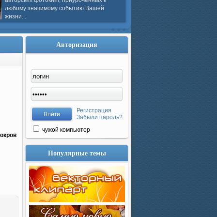
авторских фотокниг, приуроченных к
любому значимому событию Вашей
жизни...
Авторизация
Регистрация
Забыли пароль?
чужой компьютер
покров
Популярные темы