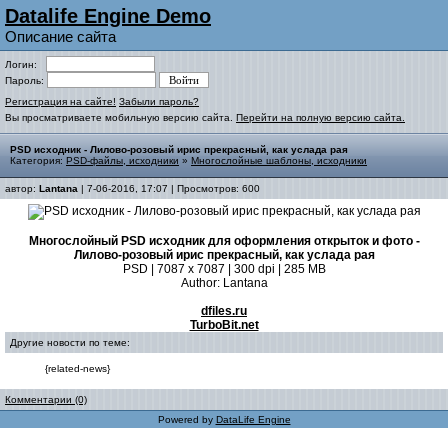
Datalife Engine Demo
Описание сайта
Логин:
Пароль:
Регистрация на сайте!
Забыли пароль?
Вы просматриваете мобильную версию сайта.
Перейти на полную версию сайта.
PSD исходник - Лилово-розовый ирис прекрасный, как услада рая
Категория:
PSD-файлы, исходники
»
Многослойные шаблоны, исходники
автор:
Lantana
| 7-06-2016, 17:07 | Просмотров: 600
Многослойный PSD исходник для оформления открыток и фото -
Лилово-розовый ирис прекрасный, как услада рая
PSD | 7087 x 7087 | 300 dpi | 285 MB
Author: Lantana
dfiles.ru
TurboBit.net
Другие новости по теме:
{related-news}
Комментарии (0)
Powered by
DataLife Engine