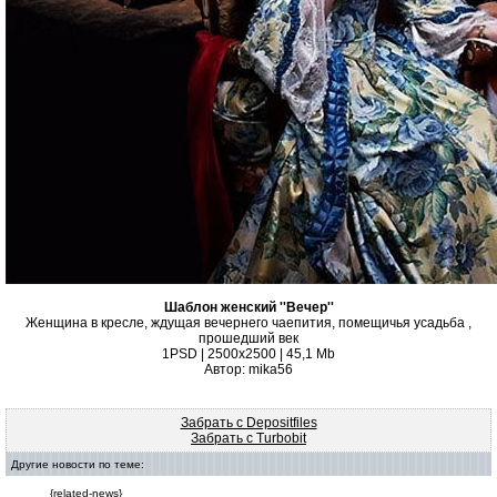
Шаблон женский ''Вечер''
Женщина в кресле, ждущая вечернего чаепития, помещичья усадьба ,
прошедший век
1PSD | 2500х2500 | 45,1 Mb
Автор: mika56
Забрать с Depositfiles
Забрать с Turbobit
Другие новости по теме:
{related-news}