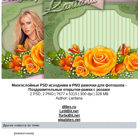
Многослойные PSD исходники и PNG рамочки для фотошопа -
Поздравительные открытки-рамки с розами
2 PSD, 2 PNG | 7677 x 5315 | 300 dpi | 328 MB
Author: Lantana
dfiles.ru
LetItBit.net
TurboBit.net
gigabites.net
Другие новости по теме:
{related-news}