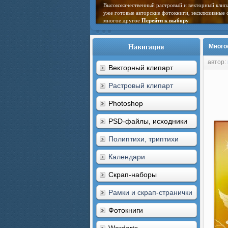
Высококачественный растровый и векторный клип
уже готовые авторские фотокниги, эксклюзивные 
многое другое
Перейти к выбору
Навигация
Много
автор:
Векторный клипарт
Растровый клипарт
Photoshop
PSD-файлы, исходники
Полиптихи, триптихи
Календари
Скрап-наборы
Рамки и скрап-странички
Фотокниги