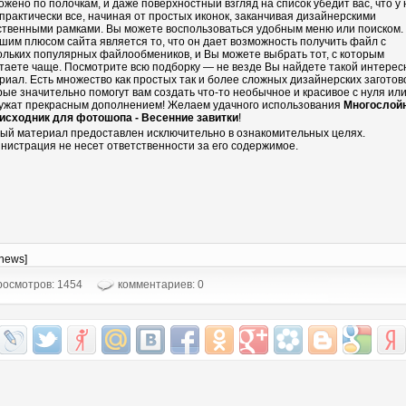
ожено по полочкам, и даже поверхностный взгляд на список убедит вас, что у 
 практически все, начиная от простых иконок, заканчивая дизайнерскими
ственными рамками. Вы можете воспользоваться удобным меню или поиском.
шим плюсом сайта является то, что он дает возможность получить файл с
ольких популярных файлообмеников, и Вы можете выбрать тот, с которым
таете чаще. Посмотрите всю подборку — не везде Вы найдете такой интере
риал. Есть множество как простых так и более сложных дизайнерских заготово
рые значительно помогут вам создать что-то необычное и красивое с нуля ил
ужат прекрасным дополнением! Желаем удачного использования
Многослой
исходник для фотошопа - Весенние завитки
!
ый материал предоставлен исключительно в ознакомительных целях.
нистрация не несет ответственности за его содержимое.
-news]
осмотров: 1454
комментариев: 0