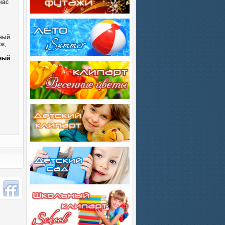
нас
сный
к,
и
ный