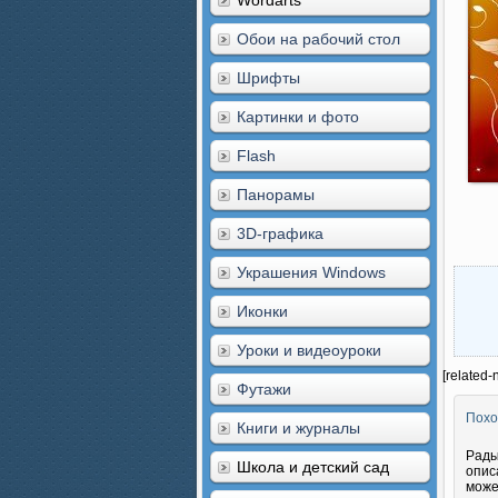
Wordarts
Обои на рабочий стол
Шрифты
Картинки и фото
Flash
Панорамы
3D-графика
Украшения Windows
Иконки
Уроки и видеоуроки
[related-
Футажи
Похо
Книги и журналы
Рады
Школа и детский сад
опис
може