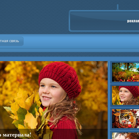
тная связь
о материала!