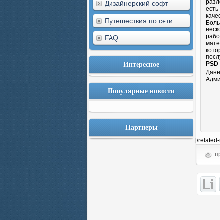
разл
Дизайнерский софт
есть
каче
Путешествия по сети
Боль
неск
рабо
FAQ
мате
кото
посл
Интересное
PSD 
Данн
Адми
Популярные новости
Партнеры
[/related
пр