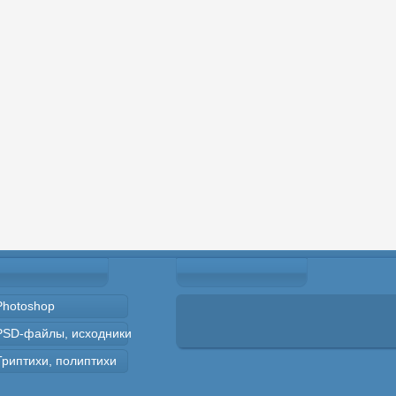
Photoshop
PSD-файлы, исходники
Триптихи, полиптихи