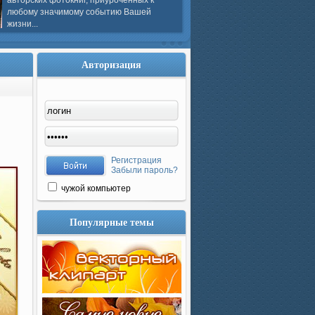
авторских фотокниг, приуроченных к
любому значимому событию Вашей
жизни...
Авторизация
Регистрация
Забыли пароль?
чужой компьютер
Популярные темы