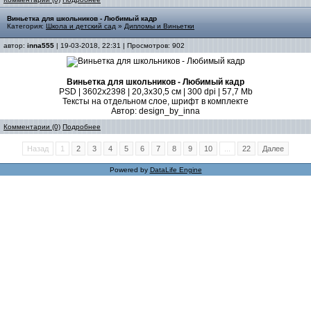
Виньетка для школьников - Любимый кадр
Категория:
Школа и детский сад
»
Дипломы и Виньетки
автор:
inna555
| 19-03-2018, 22:31 | Просмотров: 902
Виньетка для школьников - Любимый кадр
PSD | 3602х2398 | 20,3х30,5 см | 300 dpi | 57,7 Mb
Тексты на отдельном слое, шрифт в комплекте
Автор: design_by_inna
Комментарии (0)
Подробнее
Назад
1
2
3
4
5
6
7
8
9
10
...
22
Далее
Powered by
DataLife Engine