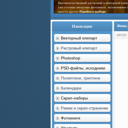
Высококачественный растровый и векторный клип
уже готовые авторские фотокниги, эксклюзивные 
многое другое
Перейти к выбору
Навигация
Фоны 
автор:
Векторный клипарт
Растровый клипарт
Photoshop
PSD-файлы, исходники
Полиптихи, триптихи
Календари
Скрап-наборы
Рамки и скрап-странички
Фотокниги