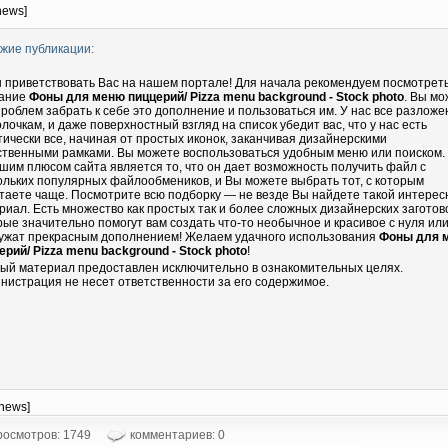
news]
жие публикации:
 приветствовать Вас на нашем портале! Для начала рекомендуем посмотрет
ание
Фоны для меню пиццерий/ Pizza menu background - Stock photo
. Вы мо
проблем забрать к себе это дополнение и пользоваться им. У нас все разложе
олочкам, и даже поверхностный взгляд на список убедит вас, что у нас есть
тически все, начиная от простых иконок, заканчивая дизайнерскими
ственными рамками. Вы можете воспользоваться удобным меню или поиском.
шим плюсом сайта является то, что он дает возможность получить файл с
ольких популярных файлообмеников, и Вы можете выбрать тот, с которым
таете чаще. Посмотрите всю подборку — не везде Вы найдете такой интере
риал. Есть множество как простых так и более сложных дизайнерских заготово
рые значительно помогут вам создать что-то необычное и красивое с нуля ил
ужат прекрасным дополнением! Желаем удачного использования
Фоны для 
ерий/ Pizza menu background - Stock photo
!
ый материал предоставлен исключительно в ознакомительных целях.
нистрация не несет ответственности за его содержимое.
-news]
осмотров: 1749
комментариев: 0