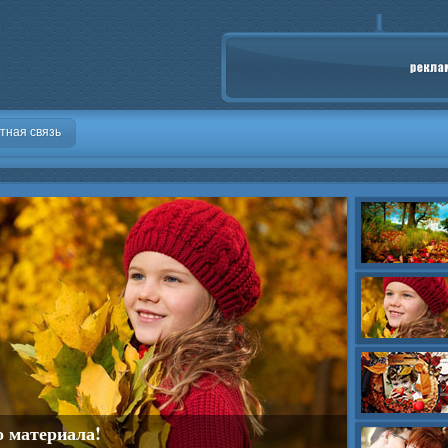
тная связь
о материала!