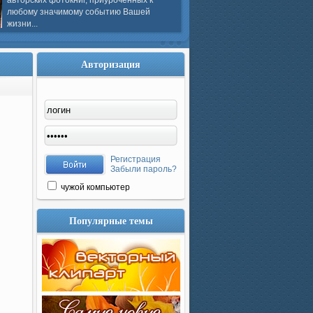
авторских фотокниг, приуроченных к
любому значимому событию Вашей
жизни...
Авторизация
Регистрация
Забыли пароль?
чужой компьютер
Популярные темы