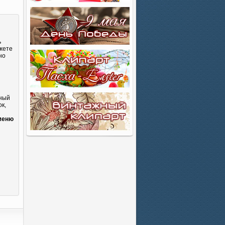
ь
жете
но
сный
к,
и
меню