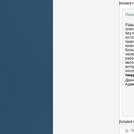
[related-
Похо
Рады
опис
без 
по п
прак
каче
Боль
неск
рабо
мате
кото
посл
пицц
Данн
Адми
[/related
пр