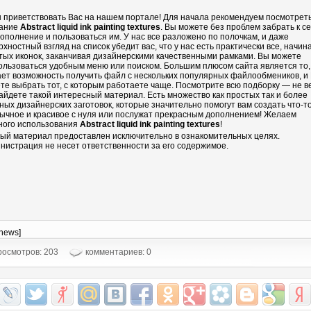
 приветствовать Вас на нашем портале! Для начала рекомендуем посмотрет
ание
Abstract liquid ink painting textures
. Вы можете без проблем забрать к с
дополнение и пользоваться им. У нас все разложено по полочкам, и даже
рхностный взгляд на список убедит вас, что у нас есть практически все, начин
тых иконок, заканчивая дизайнерскими качественными рамками. Вы можете
ользоваться удобным меню или поиском. Большим плюсом сайта является то,
ает возможность получить файл с нескольких популярных файлообмеников, и
те выбрать тот, с которым работаете чаще. Посмотрите всю подборку — не в
айдете такой интересный материал. Есть множество как простых так и более
ных дизайнерских заготовок, которые значительно помогут вам создать что-т
ычное и красивое с нуля или послужат прекрасным дополнением! Желаем
ного использования
Abstract liquid ink painting textures
!
ый материал предоставлен исключительно в ознакомительных целях.
нистрация не несет ответственности за его содержимое.
-news]
осмотров: 203
комментариев: 0