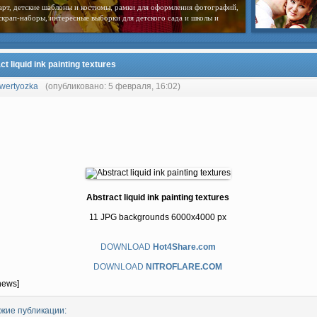
арт, детские шаблоны и костюмы, рамки для оформления фотографий,
скрап-наборы, интересные выборки для детского сада и школы и
ct liquid ink painting textures
wertyozka
(опубликовано: 5 февраля, 16:02)
Abstract liquid ink painting textures
11 JPG backgrounds 6000x4000 px
DOWNLOAD
Hot4Share.com
DOWNLOAD
NITROFLARE.COM
news]
жие публикации: