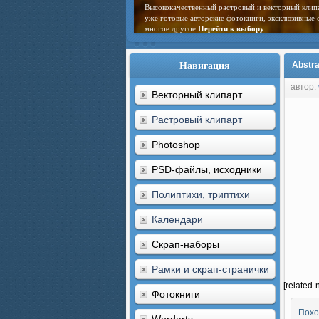
Высококачественный растровый и векторный клип
уже готовые авторские фотокниги, эксклюзивные 
многое другое
Перейти к выбору
Навигация
Abstra
автор:
Векторный клипарт
Растровый клипарт
Photoshop
PSD-файлы, исходники
Полиптихи, триптихи
Календари
Скрап-наборы
Рамки и скрап-странички
[related-
Фотокниги
Похо