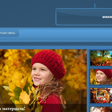
тная связь
о материала!