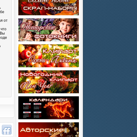
ь
ебе
ая от
 что
 Вы
езде
о