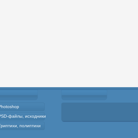
Photoshop
PSD-файлы, исходники
Триптихи, полиптихи