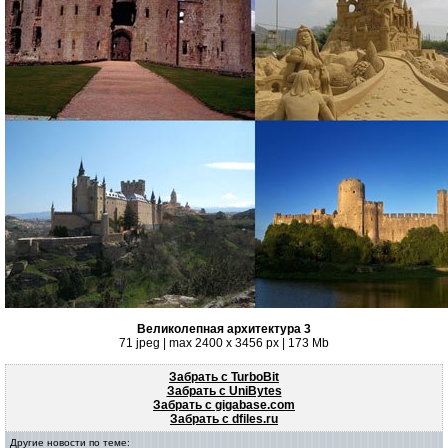
Великолепная архитектура 3
71 jpeg | max 2400 x 3456 px | 173 Mb
Забрать с TurboBit
Забрать с UniBytes
Забрать с gigabase.com
Забрать с dfiles.ru
Другие новости по теме: