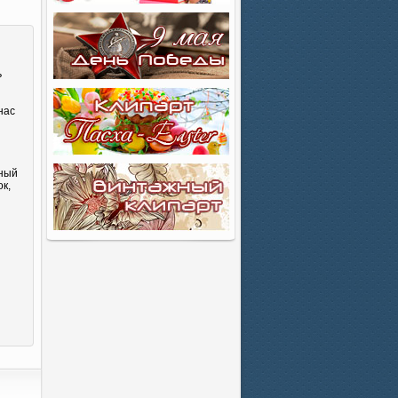
ь
нас
сный
к,
и