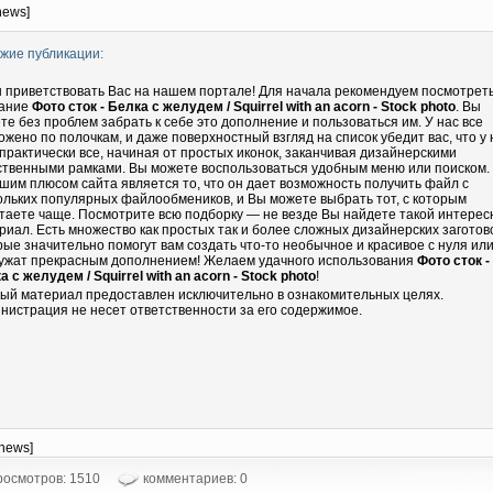
news]
жие публикации:
 приветствовать Вас на нашем портале! Для начала рекомендуем посмотрет
ание
Фото сток - Белка с желудем / Squirrel with an acorn - Stock photo
. Вы
те без проблем забрать к себе это дополнение и пользоваться им. У нас все
ожено по полочкам, и даже поверхностный взгляд на список убедит вас, что у 
 практически все, начиная от простых иконок, заканчивая дизайнерскими
ственными рамками. Вы можете воспользоваться удобным меню или поиском.
шим плюсом сайта является то, что он дает возможность получить файл с
ольких популярных файлообмеников, и Вы можете выбрать тот, с которым
таете чаще. Посмотрите всю подборку — не везде Вы найдете такой интере
риал. Есть множество как простых так и более сложных дизайнерских заготово
рые значительно помогут вам создать что-то необычное и красивое с нуля ил
ужат прекрасным дополнением! Желаем удачного использования
Фото сток -
а с желудем / Squirrel with an acorn - Stock photo
!
ый материал предоставлен исключительно в ознакомительных целях.
нистрация не несет ответственности за его содержимое.
-news]
осмотров: 1510
комментариев: 0