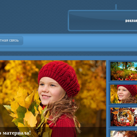
тная связь
о материала!