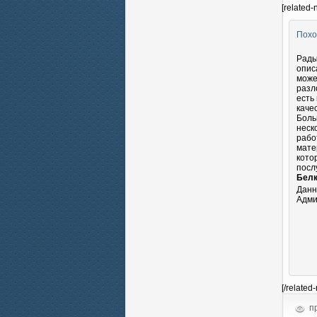
[related-
Похо
Рады
опис
може
разл
есть
каче
Боль
неск
рабо
мате
кото
посл
Белк
Данн
Адми
[/related
пр