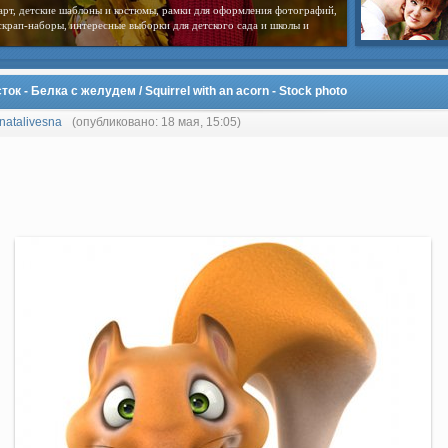
арт, детские шаблоны и костюмы, рамки для оформления фотографий,
скрап-наборы, интересные выборки для детского сада и школы и
ток - Белка с желудем / Squirrel with an acorn - Stock photo
natalivesna
(опубликовано: 18 мая, 15:05)