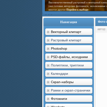
Высококачественный растровый и векторный клип
уже готовые авторские фотокниги, эксклюзивные 
многое другое
Перейти к выбору
Навигация
Фото с
автор:
Векторный клипарт
Растровый клипарт
Photoshop
PSD-файлы, исходники
Полиптихи, триптихи
Календари
Скрап-наборы
Рамки и скрап-странички
Фотокниги