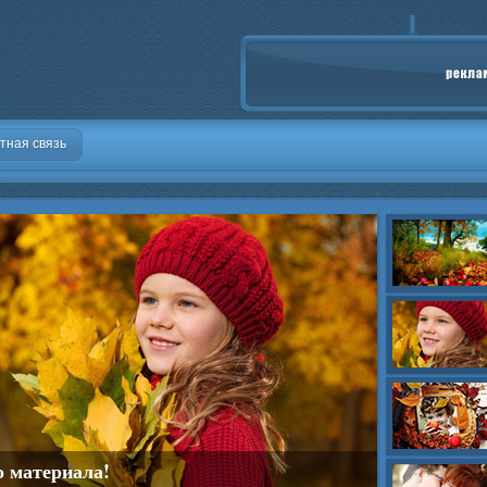
тная связь
о материала!