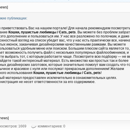
news]
жие публикации:
 приветствовать Вас на нашем портале! Для начала рекомендуем посмотрет
ание
Кошки, пушистые любимцы / Cats, pets
. Вы можете без проблем забрат
 это дополнение и пользоваться им. У нас все разложено по полочкам, и даже
рхностный взгляд на список убедит вас, что у нас есть практически все, начин
тых иконок, заканчивая дизайнерскими качественными рамками. Вы можете
ользоваться удобным меню или поиском. Большим плюсом сайта является то,
ает возможность получить файл с нескольких популярных файлообмеников, и
те выбрать тот, с которым работаете чаще. Посмотрите всю подборку — не в
айдете такой интересный материал. Есть множество как простых так и более
ных дизайнерских заготовок, которые значительно помогут вам создать что-т
ычное и красивое с нуля или послужат прекрасным дополнением! Желаем
ного использования
Кошки, пушистые любимцы / Cats, pets
!
ый материал предоставлен исключительно в ознакомительных целях.
нистрация не несет ответственности за его содержимое.
-news]
осмотров: 1669
комментариев: 0