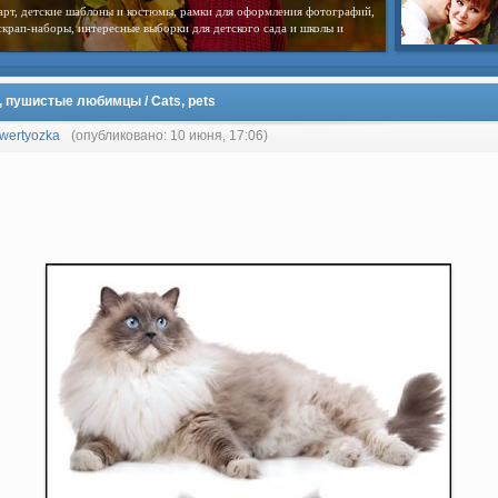
арт, детские шаблоны и костюмы, рамки для оформления фотографий,
скрап-наборы, интересные выборки для детского сада и школы и
, пушистые любимцы / Cats, pets
wertyozka
(опубликовано: 10 июня, 17:06)