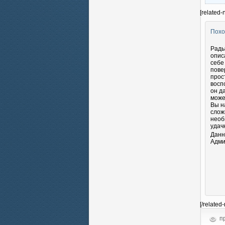
[related-
Похо
Рады
опис
себе
пове
прос
восп
он д
може
Вы н
слож
необ
удач
Данн
Адми
[/related
пр