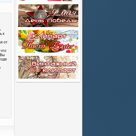
ь
ь к
ая от
 что
 Вы
езде
о