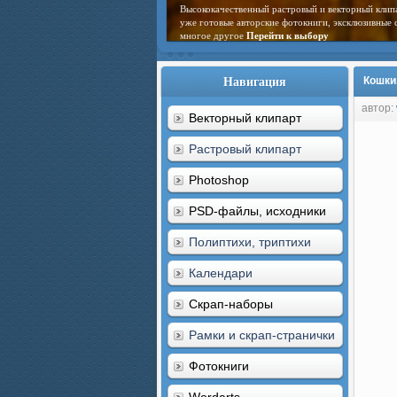
Высококачественный растровый и векторный клип
уже готовые авторские фотокниги, эксклюзивные 
многое другое
Перейти к выбору
Навигация
Кошки
автор:
Векторный клипарт
Растровый клипарт
Photoshop
PSD-файлы, исходники
Полиптихи, триптихи
Календари
Скрап-наборы
Рамки и скрап-странички
Фотокниги