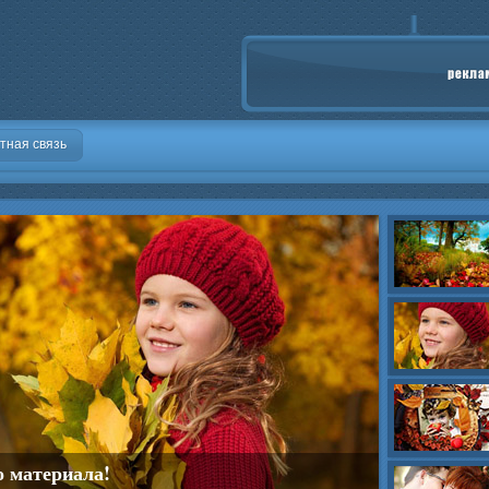
тная связь
о материала!