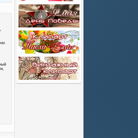
ь
нас
сный
к,
и