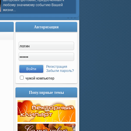
авторских фотокниг, приуроченных к
любому значимому событию Вашей
жизни...
Авторизация
Регистрация
Забыли пароль?
чужой компьютер
Популярные темы