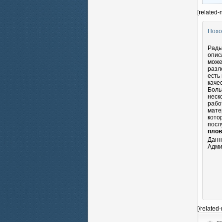
[related-
Похо
Рады
опис
може
разл
есть
каче
Боль
неск
рабо
мате
кото
посл
плов
Данн
Адми
[/related