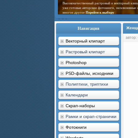
Высококачественный растровый и векторный клип
уже готовые авторские фотокниги, эксклюзивные 
многое другое
Перейти к выбору
Навигация
Женщин
автор:
Векторный клипарт
Растровый клипарт
Photoshop
PSD-файлы, исходники
Полиптихи, триптихи
Календари
Скрап-наборы
Рамки и скрап-странички
Фотокниги