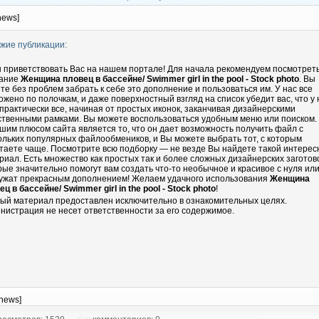
news]
жие публикации:
 приветствовать Вас на нашем портале! Для начала рекомендуем посмотрет
ание
Женщина пловец в бассейне/ Swimmer girl in the pool - Stock photo
. Вы
те без проблем забрать к себе это дополнение и пользоваться им. У нас все
ожено по полочкам, и даже поверхностный взгляд на список убедит вас, что у 
 практически все, начиная от простых иконок, заканчивая дизайнерскими
ственными рамками. Вы можете воспользоваться удобным меню или поиском.
шим плюсом сайта является то, что он дает возможность получить файл с
ольких популярных файлообмеников, и Вы можете выбрать тот, с которым
таете чаще. Посмотрите всю подборку — не везде Вы найдете такой интере
риал. Есть множество как простых так и более сложных дизайнерских заготово
рые значительно помогут вам создать что-то необычное и красивое с нуля ил
ужат прекрасным дополнением! Желаем удачного использования
Женщина
ец в бассейне/ Swimmer girl in the pool - Stock photo
!
ый материал предоставлен исключительно в ознакомительных целях.
нистрация не несет ответственности за его содержимое.
-news]