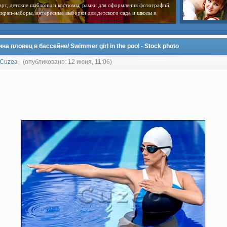
арт, детские шаблоны и костюмы, рамки для оформления фотографий,
скрап-наборы, интересные выборки для детского сада и школы и
а пловец в бассейне/ Swimmer girl in the pool - Stock photo
Cuzea
(опубликовано: 12 июня, 11:06)