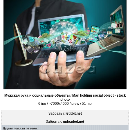
Мужская рука и социальные объекты / Man holding social object - stock
photo
6 jpg / ~7000x4000 / prew / 51 mb
Забрать с
letitbit.net
Забрать с
uploaded.net
Другие новости по теме: