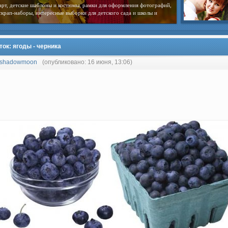
арт, детские шаблоны и костюмы, рамки для оформления фотографий,
скрап-наборы, интересные выборки для детского сада и школы и
ок: ягоды - черника
shadowmoon
(опубликовано: 16 июня, 13:06)