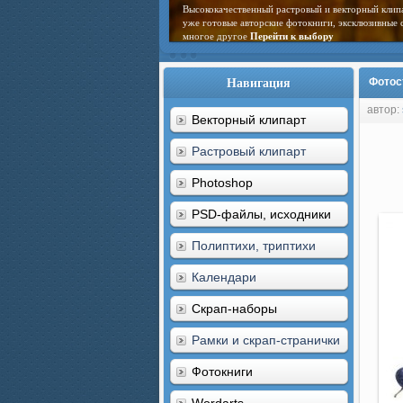
Высококачественный растровый и векторный клип
уже готовые авторские фотокниги, эксклюзивные 
многое другое
Перейти к выбору
Навигация
Фотост
автор:
Векторный клипарт
Растровый клипарт
Photoshop
PSD-файлы, исходники
Полиптихи, триптихи
Календари
Скрап-наборы
Рамки и скрап-странички
Фотокниги