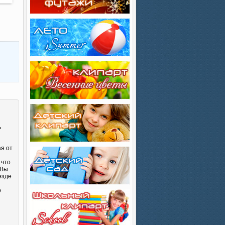
ь
ая от
 что
 Вы
езде
о