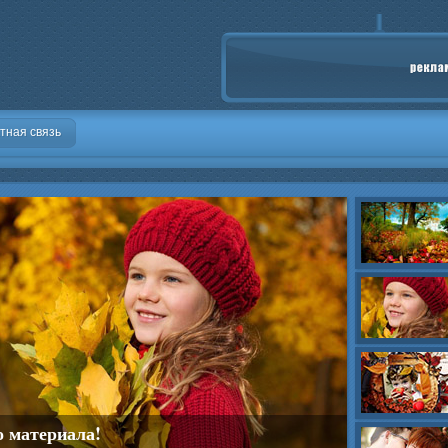
тная связь
о материала!