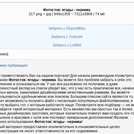
Фотосток: ягоды - черника
317 png + jpg | 948x1356 ~ 7311x3968 | 74 мб
Забрать с Depositfiles
Забрать с Turbobit
Забрать с Letitbit
news]
жие публикации:
 приветствовать Вас на нашем портале! Для начала рекомендуем посмотрет
ание
Фотосток: ягоды - черника
. Вы можете без проблем забрать к себе это
лнение и пользоваться им. У нас все разложено по полочкам, и даже
рхностный взгляд на список убедит вас, что у нас есть практически все, начин
тых иконок, заканчивая дизайнерскими качественными рамками. Вы можете
ользоваться удобным меню или поиском. Большим плюсом сайта является то,
ает возможность получить файл с нескольких популярных файлообмеников, и
те выбрать тот, с которым работаете чаще. Посмотрите всю подборку — не в
айдете такой интересный материал. Есть множество как простых так и более
ных дизайнерских заготовок, которые значительно помогут вам создать что-т
ычное и красивое с нуля или послужат прекрасным дополнением! Желаем
ного использования
Фотосток: ягоды - черника
!
ый материал предоставлен исключительно в ознакомительных целях.
нистрация не несет ответственности за его содержимое.