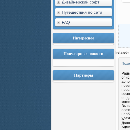
Дизайнерский софт
Путешествия по сети
FAQ
Интересное
Популярные новости
[related-
Похо
Рады
Партнеры
опис
допо
пове
прос
восп
он д
може
Вы н
слож
необ
удач
Данн
Адми