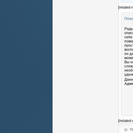
[related-
Похо
Рады
опис
себе
пове
прос
восп
он д
може
Вы н
слож
необ
удач
Данн
Адми
[/related
пр