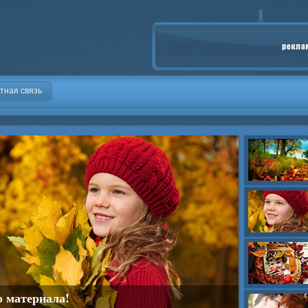
тная связь
о материала!