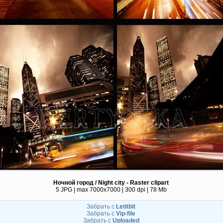
Ночной город / Night city - Raster clipart
5 JPG | max 7000x7000 | 300 dpi | 78 Mb
Забрать с
Letitbit
Забрать с
Vip-file
Забрать с
Uploaded