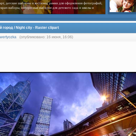
арт, детские шаблоны и костюмы, рамки для оформления фотографий,
скрап-наборы, интересные выборки для детского сада и школы и
 город / Night city - Raster clipart
wertyozka
(опубликовано: 16 июня, 16:06)