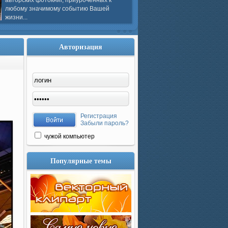
авторских фотокниг, приуроченных к
любому значимому событию Вашей
жизни...
Авторизация
Регистрация
Забыли пароль?
чужой компьютер
Популярные темы