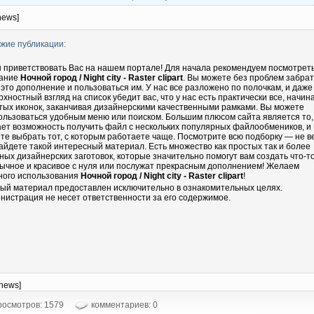
news]
жие публикации:
 приветствовать Вас на нашем портале! Для начала рекомендуем посмотрет
ание
Ночной город / Night city - Raster clipart
. Вы можете без проблем забрат
 это дополнение и пользоваться им. У нас все разложено по полочкам, и даже
рхностный взгляд на список убедит вас, что у нас есть практически все, начин
тых иконок, заканчивая дизайнерскими качественными рамками. Вы можете
ользоваться удобным меню или поиском. Большим плюсом сайта является то,
ает возможность получить файл с нескольких популярных файлообмеников, и
те выбрать тот, с которым работаете чаще. Посмотрите всю подборку — не в
айдете такой интересный материал. Есть множество как простых так и более
ных дизайнерских заготовок, которые значительно помогут вам создать что-т
ычное и красивое с нуля или послужат прекрасным дополнением! Желаем
ного использования
Ночной город / Night city - Raster clipart
!
ый материал предоставлен исключительно в ознакомительных целях.
нистрация не несет ответственности за его содержимое.
-news]
осмотров: 1579
комментариев: 0