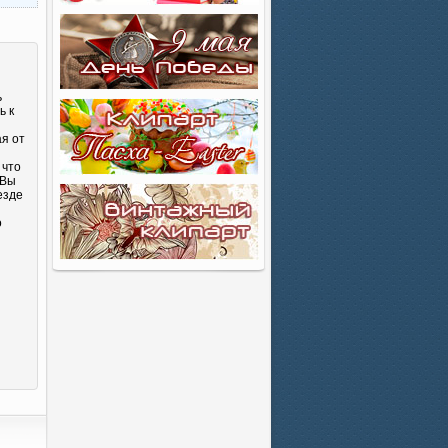
ь
ь к
ая от
 что
 Вы
езде
о