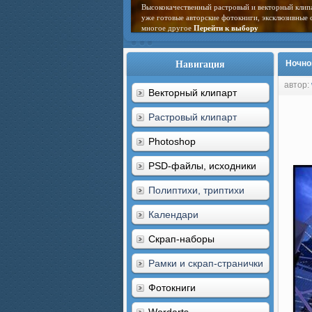
Высококачественный растровый и векторный клип
уже готовые авторские фотокниги, эксклюзивные 
многое другое
Перейти к выбору
Навигация
Ночной
автор:
Векторный клипарт
Растровый клипарт
Photoshop
PSD-файлы, исходники
Полиптихи, триптихи
Календари
Скрап-наборы
Рамки и скрап-странички
Фотокниги