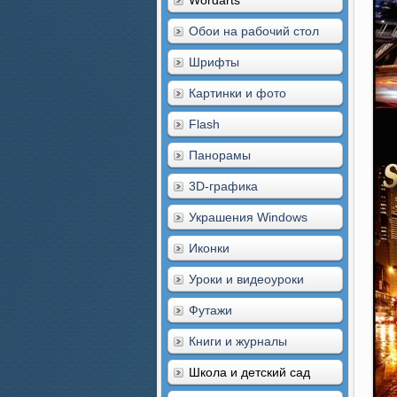
Wordarts
Обои на рабочий стол
Шрифты
Картинки и фото
Flash
Панорамы
3D-графика
Украшения Windows
Иконки
Уроки и видеоуроки
Футажи
Книги и журналы
Школа и детский сад