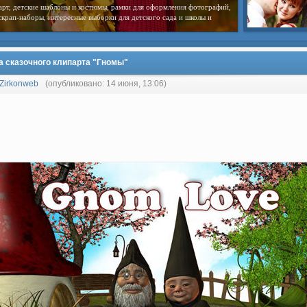
арт, детские шаблоны и костюмы, рамки для оформления фотографий,
скрап-наборы, интересные выборки для детского сада и школы и
а сказочного клипарта "Гномы"
Zirkonweb
(опубликовано: 14 июня, 13:06)