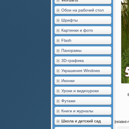
Wordarts
Обои на рабочий стол
Шрифты
Картинки и фото
Flash
Панорамы
3D-графика
Украшения Windows
Иконки
Уроки и видеоуроки
Футажи
Книги и журналы
Школа и детский сад
[related-