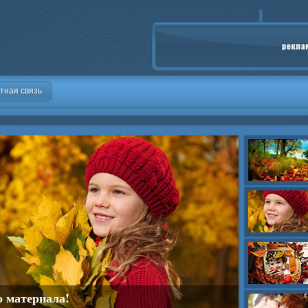
тная связь
о материала!