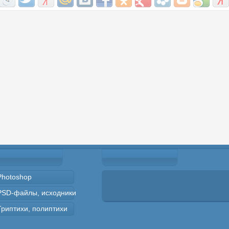
Photoshop
PSD-файлы, исходники
Триптихи, полиптихи