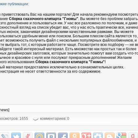
жие публикации:
 приветствовать Вас на нашем портале! Для начала рекомендуем посмотрет
ание
Сборка сказочного клипарта "Гномы"
. Вы можете без проблем забрать
 это дополнение и пользоваться им. У нас все разложено по полочкам, и даже
рхностный взгляд на список убедит вас, что у нас есть практически все, начин
тых иконок, заканчивая дизайнерскими качественными рамками. Вы можете
ользоваться удобным меню или поиском. Большим плюсом сайта является то,
ает возможность получить файл с нескольких популярных файлообмеников, и
те выбрать тот, с которым работаете чаще. Посмотрите всю подборку — не в
айдете такой интересный материал. Есть множество как простых так и более
ных дизайнерских заготовок, которые значительно помогут вам создать что-т
ычное и красивое с нуля или послужат прекрасным дополнением! Желаем
ного использования
Сборка сказочного клипарта "Гномы"
!
ый материал предоставлен исключительно в ознакомительных целях.
нистрация не несет ответственности за его содержимое.
-news]
осмотров: 1655
комментариев: 0