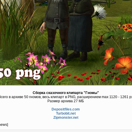
Сборка сказочного клипарта "Гномы"
Всего в архиве 50 гномов, весь клипарт в PNG, расширением max 1120 - 1261 p
Размер архива 27 МБ
Depositfiles.com
Turbobit.net
Zipmonster.net
news]