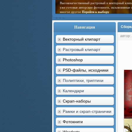
Высококачественный растровый и векторный клип
уже готовые авторские фотокниги, эксклюзивные 
многое другое
Перейти к выбору
Навигация
Сборк
автор:
Векторный клипарт
Растровый клипарт
Photoshop
PSD-файлы, исходники
Полиптихи, триптихи
Календари
Скрап-наборы
Рамки и скрап-странички
Фотокниги