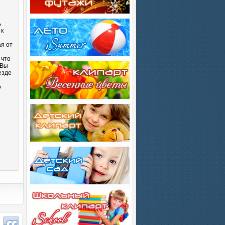
ь
 к
ая от
 что
 Вы
езде
о