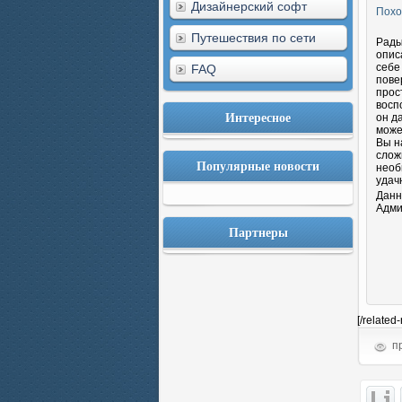
Дизайнерский софт
Похо
Путешествия по сети
Рады
опис
себе
FAQ
пове
прос
восп
Интересное
он д
може
Вы н
слож
Популярные новости
необ
удач
Данн
Адми
Партнеры
[/related
пр