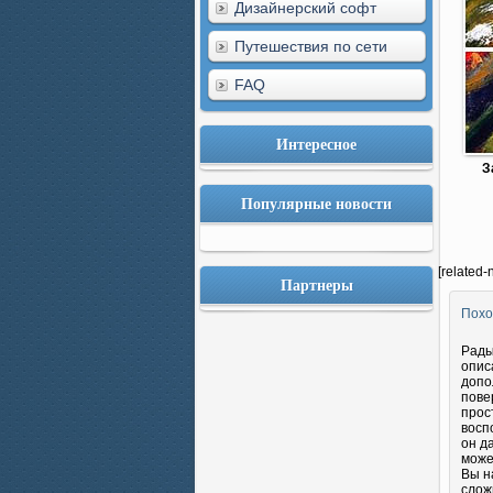
Дизайнерский софт
Путешествия по сети
FAQ
Интересное
З
Популярные новости
[related-
Партнеры
Похо
Рады
опис
допо
пове
прос
восп
он д
може
Вы н
слож