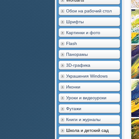
Wordarts
Обои на рабочий стол
Шрифты
Картинки и фото
Flash
Панорамы
3D-графика
Украшения Windows
Иконки
Уроки и видеоуроки
Футажи
Книги и журналы
Школа и детский сад