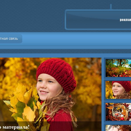
тная связь
о материала!