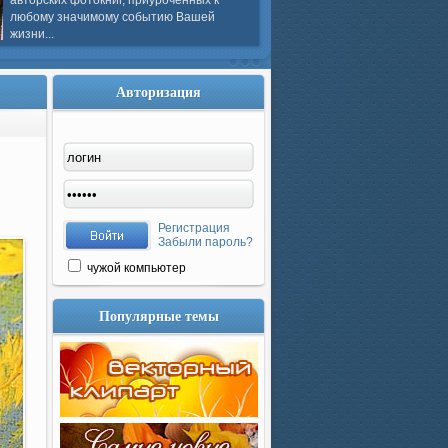
авторских фотокниг, приуроченных к
любому значимому событию Вашей
жизни...
Авторизация
Регистрация
Забыли пароль?
чужой компьютер
Популярные темы