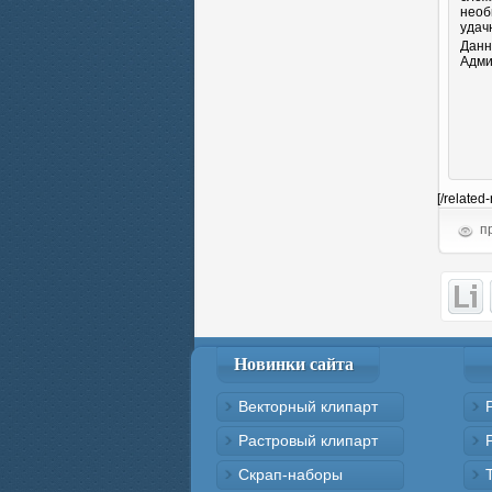
необ
удач
Данн
Адми
[/related
пр
Новинки сайта
Векторный клипарт
Растровый клипарт
Скрап-наборы