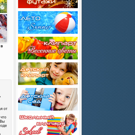
 в
ь
ая от
 что
 Вы
езде
о