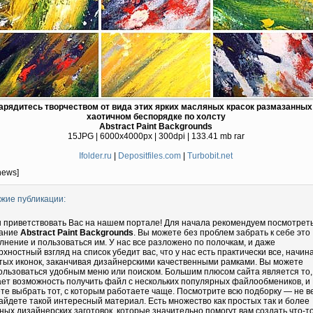
арядитесь творчеством от вида этих ярких масляных красок размазанных
хаотичном беспорядке по холсту
Abstract Paint Backgrounds
15JPG | 6000x4000px | 300dpi | 133.41 mb rar
Ifolder.ru
|
Depositfiles.com
|
Turbobit.net
news]
жие публикации:
 приветствовать Вас на нашем портале! Для начала рекомендуем посмотрет
ание
Abstract Paint Backgrounds
. Вы можете без проблем забрать к себе это
лнение и пользоваться им. У нас все разложено по полочкам, и даже
рхностный взгляд на список убедит вас, что у нас есть практически все, начин
тых иконок, заканчивая дизайнерскими качественными рамками. Вы можете
ользоваться удобным меню или поиском. Большим плюсом сайта является то,
ает возможность получить файл с нескольких популярных файлообмеников, и
те выбрать тот, с которым работаете чаще. Посмотрите всю подборку — не в
айдете такой интересный материал. Есть множество как простых так и более
ных дизайнерских заготовок, которые значительно помогут вам создать что-т