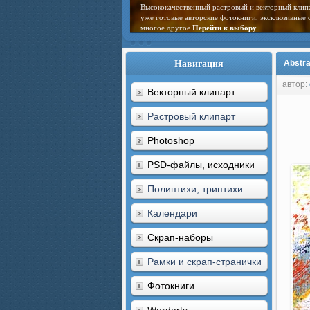
Высококачественный растровый и векторный клип
уже готовые авторские фотокниги, эксклюзивные 
многое другое
Перейти к выбору
Навигация
Abstra
автор:
Векторный клипарт
Растровый клипарт
Photoshop
PSD-файлы, исходники
Полиптихи, триптихи
Календари
Скрап-наборы
Рамки и скрап-странички
Фотокниги