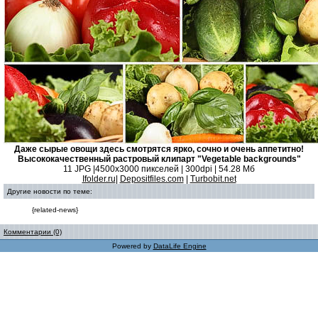
Даже сырые овощи здесь смотрятся ярко, сочно и очень аппетитно!
Высококачественный растровый клипарт "Vegetable backgrounds"
11 JPG |4500x3000 пикселей | 300dpi | 54.28 Мб
Ifolder.ru
|
Depositfiles.com
|
Turbobit.net
Другие новости по теме:
{related-news}
Комментарии (0)
Powered by
DataLife Engine