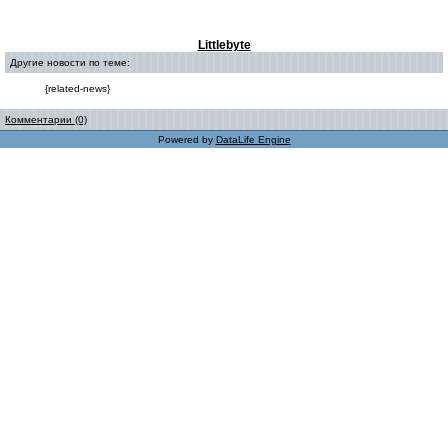
Littlebyte
Другие новости по теме:
{related-news}
Комментарии (0)
Powered by
DataLife Engine