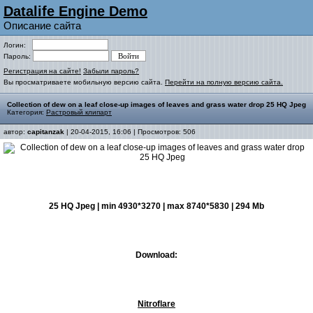
Datalife Engine Demo
Описание сайта
Логин:
Пароль:
Регистрация на сайте!
Забыли пароль?
Вы просматриваете мобильную версию сайта.
Перейти на полную версию сайта.
Collection of dew on a leaf close-up images of leaves and grass water drop 25 HQ Jpeg
Категория:
Растровый клипарт
автор:
capitanzak
| 20-04-2015, 16:06 | Просмотров: 506
25 HQ Jpeg | min 4930*3270 | max 8740*5830 | 294 Mb
Download:
Nitroflare