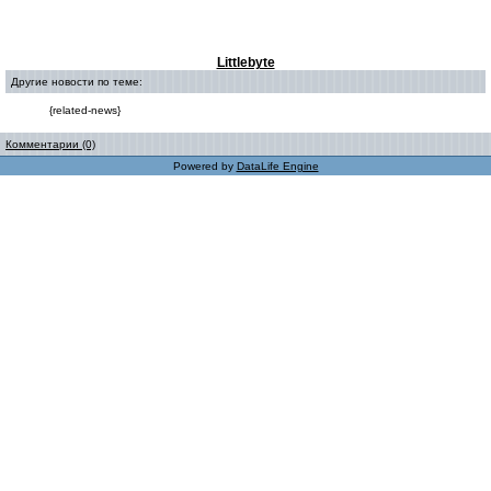
Littlebyte
Другие новости по теме:
{related-news}
Комментарии (0)
Powered by
DataLife Engine