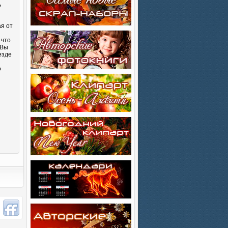
ь
ая от
 что
 Вы
езде
о