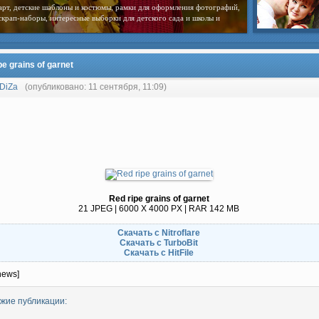
арт, детские шаблоны и костюмы, рамки для оформления фотографий,
скрап-наборы, интересные выборки для детского сада и школы и
pe grains of garnet
DiZa
(опубликовано: 11 сентября, 11:09)
Red ripe grains of garnet
21 JPEG | 6000 X 4000 PX | RAR 142 MB
Скачать с Nitroflare
Скачать с TurboBit
Скачать с HitFile
news]
жие публикации: