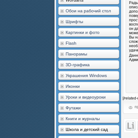
Wordarts
Рады
опис
Обои на рабочий стол
допо
пове
прос
Шрифты
восп
он д
Картинки и фото
може
Вы н
слож
Flash
необ
удач
Панорамы
Данн
Адми
3D-графика
Украшения Windows
Иконки
Уроки и видеоуроки
[/related
пр
Футажи
Книги и журналы
Школа и детский сад