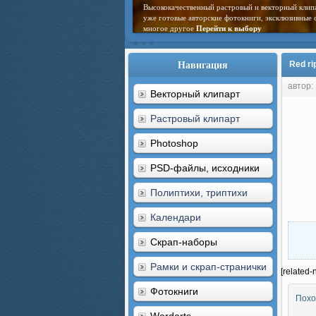
Высококачественный растровый и векторный клип
уже готовые авторские фотокниги, эксклюзивные 
многое другое
Перейти к выбору
Навигация
Red ri
автор:
Векторный клипарт
Растровый клипарт
Photoshop
PSD-файлы, исходники
Полиптихи, триптихи
Календари
Скрап-наборы
Рамки и скрап-странички
[related-
Фотокниги
Похо