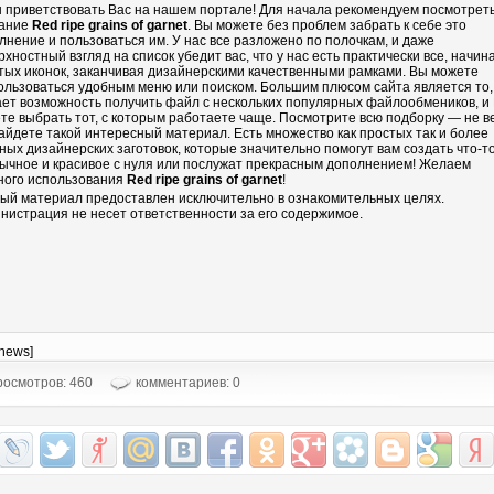
 приветствовать Вас на нашем портале! Для начала рекомендуем посмотрет
ание
Red ripe grains of garnet
. Вы можете без проблем забрать к себе это
лнение и пользоваться им. У нас все разложено по полочкам, и даже
рхностный взгляд на список убедит вас, что у нас есть практически все, начин
тых иконок, заканчивая дизайнерскими качественными рамками. Вы можете
ользоваться удобным меню или поиском. Большим плюсом сайта является то,
ает возможность получить файл с нескольких популярных файлообмеников, и
те выбрать тот, с которым работаете чаще. Посмотрите всю подборку — не в
айдете такой интересный материал. Есть множество как простых так и более
ных дизайнерских заготовок, которые значительно помогут вам создать что-т
ычное и красивое с нуля или послужат прекрасным дополнением! Желаем
ного использования
Red ripe grains of garnet
!
ый материал предоставлен исключительно в ознакомительных целях.
нистрация не несет ответственности за его содержимое.
-news]
осмотров: 460
комментариев: 0