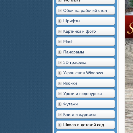
Wordarts
Обои на рабочий стол
Шрифты
Картинки и фото
Flash
Панорамы
3D-графика
Украшения Windows
Иконки
Уроки и видеоуроки
Футажи
Книги и журналы
Школа и детский сад