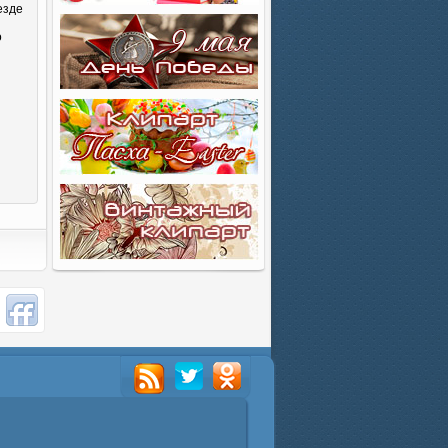
езде
о