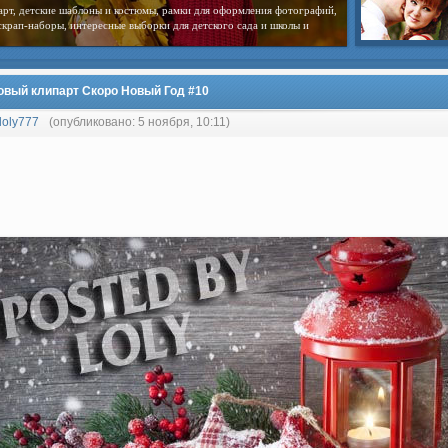
арт, детские шаблоны и костюмы, рамки для оформления фотографий,
скрап-наборы, интересные выборки для детского сада и школы и
овый клипарт Скоро Новый Год #10
loly777
(опубликовано: 5 ноября, 10:11)