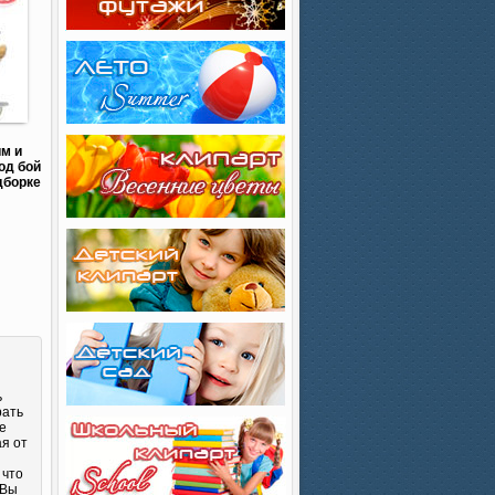
им и
од бой
дборке
ь
рать
е
ая от
 что
 Вы