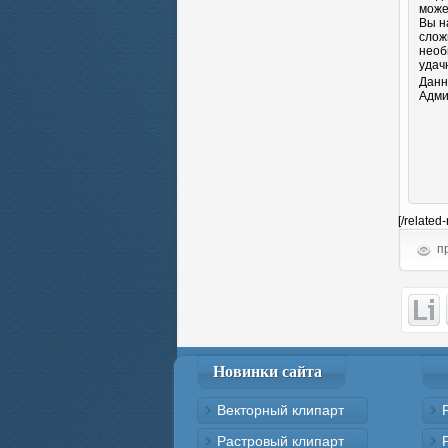
може
Вы н
слож
необ
удач
Данн
Адми
[/related
пр
Новинки сайта
Векторный клипарт
Растровый клипарт