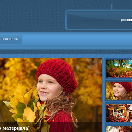
тная связь
о материала!