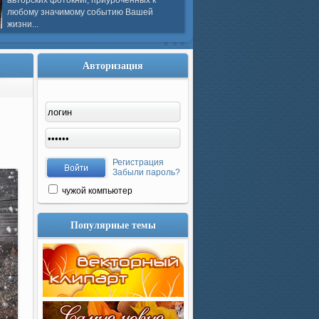
авторских фотокниг, приуроченных к
любому значимому событию Вашей
жизни...
Авторизация
Регистрация
Забыли пароль?
чужой компьютер
Популярные темы