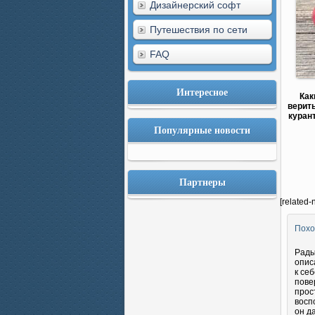
Дизайнерский софт
Путешествия по сети
FAQ
Интересное
Как
верить
куран
Популярные новости
Партнеры
[related-
Похо
Рады
опис
к се
пове
прос
восп
он д