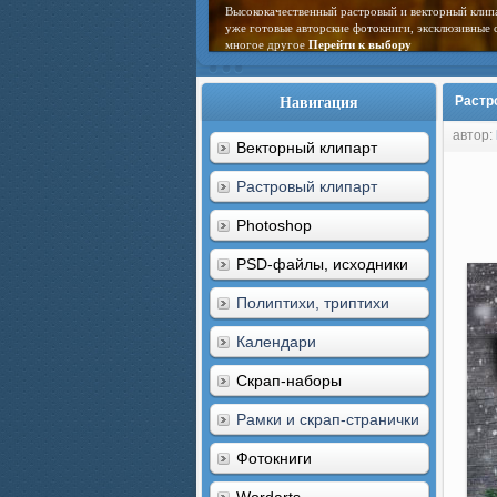
Высококачественный растровый и векторный клип
уже готовые авторские фотокниги, эксклюзивные 
многое другое
Перейти к выбору
Навигация
Растр
автор:
Векторный клипарт
Растровый клипарт
Photoshop
PSD-файлы, исходники
Полиптихи, триптихи
Календари
Скрап-наборы
Рамки и скрап-странички
Фотокниги