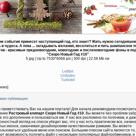
ие события принесет наступающий год, кто знает? Жить нужно сегодняшн
 в чудеса. А пока ... загадывать желания, веселиться и пить шампанское п
тов - красивые предновогодние, новогодние и посленовогодние фоны в по
"Скоро Новый Год #10"
5 jpg | Up to 7530*6068 pix | 300 dpi | 22.58 Mb rar
Letitbit
Unibytes
Turbobit
news]
жие публикации:
 приветствовать Вас на нашем портале! Для начала рекомендуем посмотрет
ание
Растровый клипарт Скоро Новый Год #10
. Вы можете без проблем заб
бе это дополнение и пользоваться им. У нас все разложено по полочкам, и даж
рхностный взгляд на список убедит вас, что у нас есть практически все, начин
тых иконок, заканчивая дизайнерскими качественными рамками. Вы можете
ользоваться удобным меню или поиском. Большим плюсом сайта является то,
ает возможность получить файл с нескольких популярных файлообмеников, и