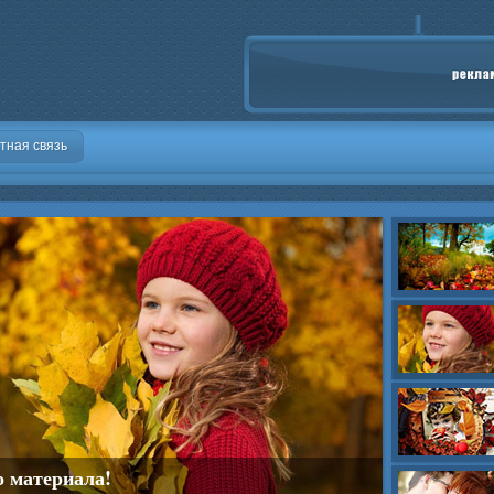
тная связь
о материала!