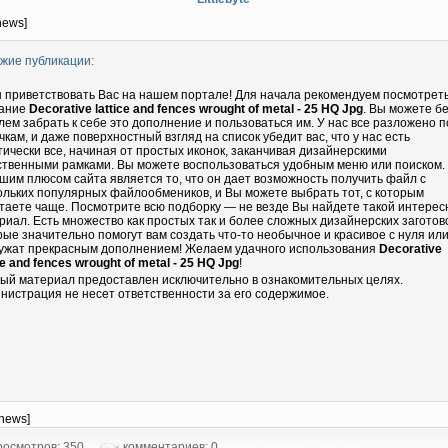
news]
жие публикации:
 приветствовать Вас на нашем портале! Для начала рекомендуем посмотрет
ание
Decorative lattice and fences wrought of metal - 25 HQ Jpg
. Вы можете б
лем забрать к себе это дополнение и пользоваться им. У нас все разложено п
чкам, и даже поверхностный взгляд на список убедит вас, что у нас есть
тически все, начиная от простых иконок, заканчивая дизайнерскими
ственными рамками. Вы можете воспользоваться удобным меню или поиском.
шим плюсом сайта является то, что он дает возможность получить файл с
ольких популярных файлообмеников, и Вы можете выбрать тот, с которым
таете чаще. Посмотрите всю подборку — не везде Вы найдете такой интере
риал. Есть множество как простых так и более сложных дизайнерских заготово
рые значительно помогут вам создать что-то необычное и красивое с нуля ил
ужат прекрасным дополнением! Желаем удачного использования
Decorative
ce and fences wrought of metal - 25 HQ Jpg
!
ый материал предоставлен исключительно в ознакомительных целях.
нистрация не несет ответственности за его содержимое.
-news]
осмотров: 350
комментариев: 0