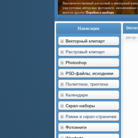
Высококачественный растровый и векторный клип
уже готовые авторские фотокниги, эксклюзивные 
многое другое
Перейти к выбору
Навигация
Decora
автор:
Векторный клипарт
Растровый клипарт
Photoshop
PSD-файлы, исходники
Полиптихи, триптихи
Календари
Скрап-наборы
Рамки и скрап-странички
Фотокниги