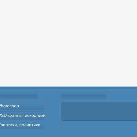
Photoshop
PSD-файлы, исходники
Триптихи, полиптихи