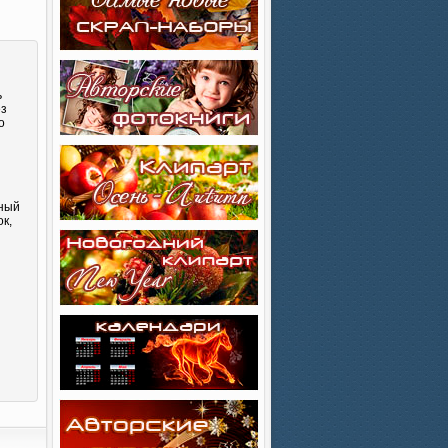
ь
ез
о
сный
к,
и