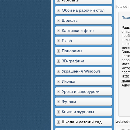
Wordarts
[related-
Обои на рабочий стол
Похо
Шрифты
Рады
Картинки и фото
опис
проб
поло
Flash
прак
каче
Панорамы
Боль
неск
рабо
3D-графика
мате
кото
Украшения Windows
посл
latti
Иконки
Данн
Адми
Уроки и видеоуроки
Футажи
Книги и журналы
Школа и детский сад
[/related
пр