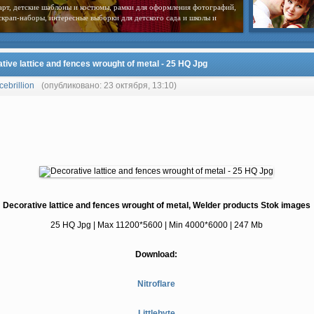
арт, детские шаблоны и костюмы, рамки для оформления фотографий,
скрап-наборы, интересные выборки для детского сада и школы и
tive lattice and fences wrought of metal - 25 HQ Jpg
cebrillion
(опубликовано: 23 октября, 13:10)
Decorative lattice and fences wrought of metal, Welder products Stok images
25 HQ Jpg | Max 11200*5600 | Min 4000*6000 | 247 Mb
Download:
Nitroflare
Littlebyte