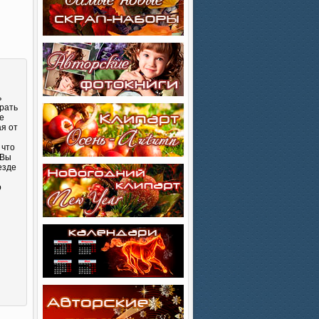
ь
брать
е
ая от
 что
 Вы
езде
о