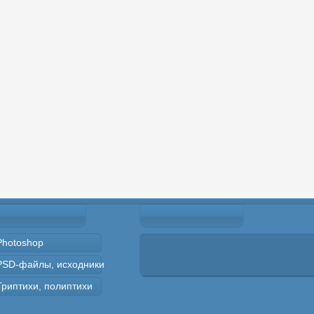
Photoshop
PSD-файлы, исходники
Триптихи, полиптихи