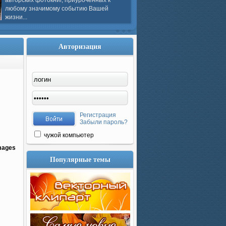
авторских фотокниг, приуроченных к
любому значимому событию Вашей
жизни...
Авторизация
Регистрация
Забыли пароль?
чужой компьютер
images
Популярные темы