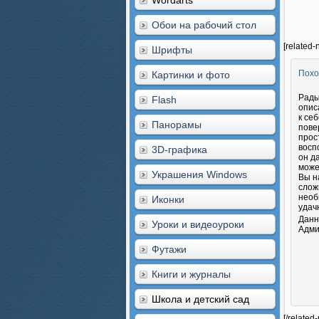
Wordarts
Обои на рабочий стол
[related-
Шрифты
Похо
Картинки и фото
Рады
Flash
опис
к се
Панорамы
пове
прос
восп
3D-графика
он д
може
Украшения Windows
Вы н
слож
необ
Иконки
удач
Данн
Уроки и видеоуроки
Адми
Футажи
Книги и журналы
Школа и детский сад
[/related