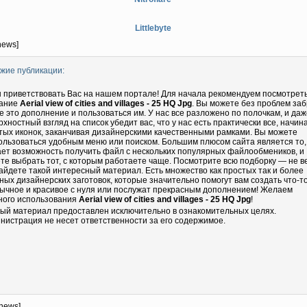
Littlebyte
news]
жие публикации:
 приветствовать Вас на нашем портале! Для начала рекомендуем посмотрет
ание
Aerial view of cities and villages - 25 HQ Jpg
. Вы можете без проблем за
бе это дополнение и пользоваться им. У нас все разложено по полочкам, и даж
рхностный взгляд на список убедит вас, что у нас есть практически все, начин
тых иконок, заканчивая дизайнерскими качественными рамками. Вы можете
ользоваться удобным меню или поиском. Большим плюсом сайта является то,
ает возможность получить файл с нескольких популярных файлообмеников, и
те выбрать тот, с которым работаете чаще. Посмотрите всю подборку — не в
айдете такой интересный материал. Есть множество как простых так и более
ных дизайнерских заготовок, которые значительно помогут вам создать что-т
ычное и красивое с нуля или послужат прекрасным дополнением! Желаем
ного использования
Aerial view of cities and villages - 25 HQ Jpg
!
ый материал предоставлен исключительно в ознакомительных целях.
нистрация не несет ответственности за его содержимое.
-news]