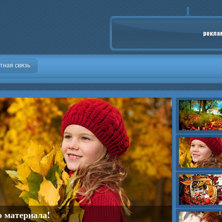
тная связь
о материала!