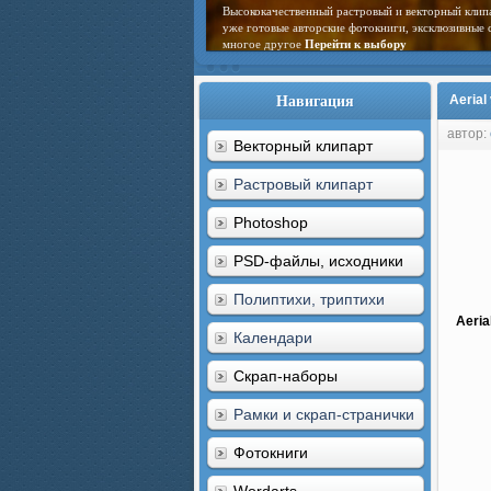
Высококачественный растровый и векторный клип
уже готовые авторские фотокниги, эксклюзивные 
многое другое
Перейти к выбору
Навигация
Aerial
автор:
Векторный клипарт
Растровый клипарт
Photoshop
PSD-файлы, исходники
Полиптихи, триптихи
Aeria
Календари
Скрап-наборы
Рамки и скрап-странички
Фотокниги