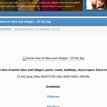
арт, детские шаблоны и костюмы, рамки для оформления фотографий,
скрап-наборы, интересные выборки для детского сада и школы и
 view of cities and villages - 25 HQ Jpg
cebrillion
(опубликовано: 11 декабря, 13:12)
l view of world cities and villages, parks, roads, buildings, skyscrapers Stock 
25 HQ Jpeg | Max 8500*5700 | Min 4000*4000 | 488 Mb
Download:
Fileboom
Nitroflare