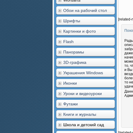
Wordarts
Обои на рабочий стол
[related-
Шрифты
Похо
Картинки и фото
Рады
Flash
опис
забр
Панорамы
даже
начи
може
3D-графика
то, 
и Вы
Украшения Windows
везд
боле
то н
Иконки
удач
Данн
Уроки и видеоуроки
Адми
Футажи
Книги и журналы
Школа и детский сад
[/related