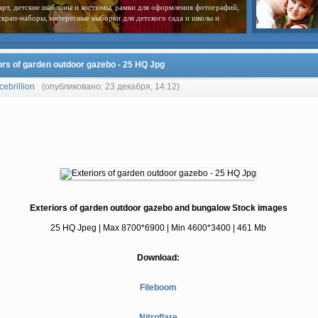
арт, детские шаблоны и костюмы, рамки для оформления фотографий,
скрап-наборы, интересные выборки для детского сада и школы и
ors of garden outdoor gazebo - 25 HQ Jpg
cebrillion
(опубликовано: 23 декабря, 14:12)
Exteriors of garden outdoor gazebo and bungalow Stock images
25 HQ Jpeg | Max 8700*6900 | Min 4600*3400 | 461 Mb
Download:
Fileboom
Nitroflare