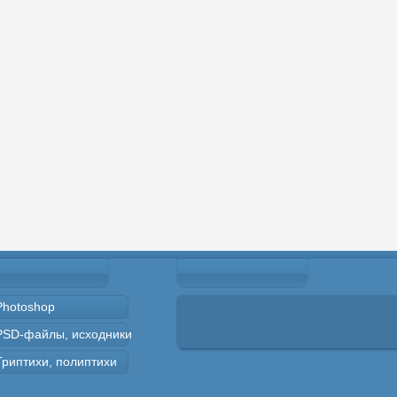
Photoshop
PSD-файлы, исходники
Триптихи, полиптихи