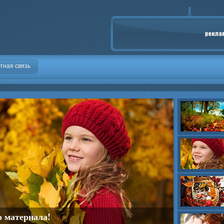
тная связь
о материала!