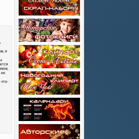
ь
м, и
Вы
яется
иков,
 не
 что-