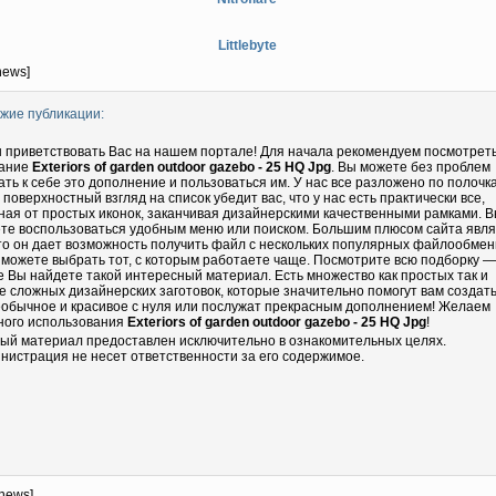
Littlebyte
news]
жие публикации:
 приветствовать Вас на нашем портале! Для начала рекомендуем посмотрет
ание
Exteriors of garden outdoor gazebo - 25 HQ Jpg
. Вы можете без проблем
ать к себе это дополнение и пользоваться им. У нас все разложено по полочка
 поверхностный взгляд на список убедит вас, что у нас есть практически все,
ная от простых иконок, заканчивая дизайнерскими качественными рамками. 
те воспользоваться удобным меню или поиском. Большим плюсом сайта явл
что он дает возможность получить файл с нескольких популярных файлообмен
 можете выбрать тот, с которым работаете чаще. Посмотрите всю подборку —
е Вы найдете такой интересный материал. Есть множество как простых так и
е сложных дизайнерских заготовок, которые значительно помогут вам создать
еобычное и красивое с нуля или послужат прекрасным дополнением! Желаем
ного использования
Exteriors of garden outdoor gazebo - 25 HQ Jpg
!
ый материал предоставлен исключительно в ознакомительных целях.
нистрация не несет ответственности за его содержимое.
-news]