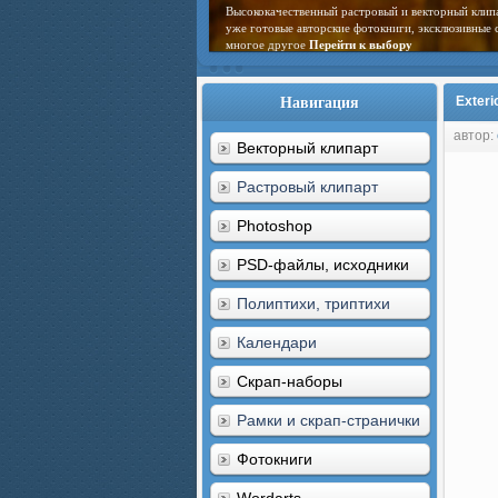
Высококачественный растровый и векторный клип
уже готовые авторские фотокниги, эксклюзивные 
многое другое
Перейти к выбору
Навигация
Exteri
автор:
Векторный клипарт
Растровый клипарт
Photoshop
PSD-файлы, исходники
Полиптихи, триптихи
Календари
Скрап-наборы
Рамки и скрап-странички
Фотокниги