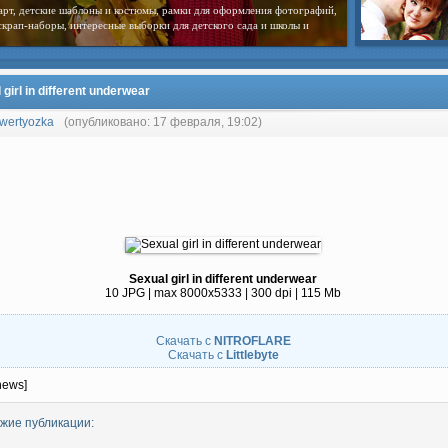
арт, детские шаблоны и костюмы, рамки для оформления фотографий,
скрап-наборы, интересные выборки для детского сада и школы и
 girl in different underwear
wertyozka
(опубликовано: 17 февраля, 19:02)
Sexual girl in different underwear
10 JPG | max 8000x5333 | 300 dpi | 115 Mb
Скачать с
NITROFLARE
Скачать с
Littlebyte
news]
жие публикации: