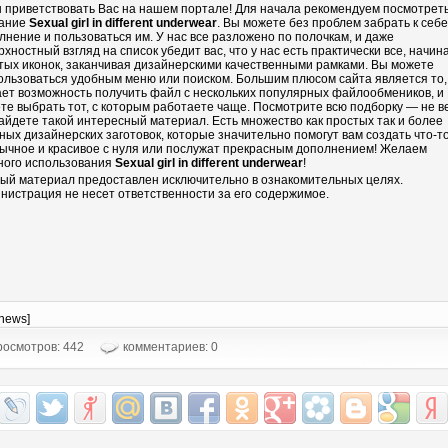
 приветствовать Вас на нашем портале! Для начала рекомендуем посмотрет
ание
Sexual girl in different underwear
. Вы можете без проблем забрать к себе
лнение и пользоваться им. У нас все разложено по полочкам, и даже
рхностный взгляд на список убедит вас, что у нас есть практически все, начин
тых иконок, заканчивая дизайнерскими качественными рамками. Вы можете
ользоваться удобным меню или поиском. Большим плюсом сайта является то,
ает возможность получить файл с нескольких популярных файлообмеников, и
те выбрать тот, с которым работаете чаще. Посмотрите всю подборку — не в
айдете такой интересный материал. Есть множество как простых так и более
ных дизайнерских заготовок, которые значительно помогут вам создать что-т
ычное и красивое с нуля или послужат прекрасным дополнением! Желаем
ного использования
Sexual girl in different underwear
!
ый материал предоставлен исключительно в ознакомительных целях.
нистрация не несет ответственности за его содержимое.
-news]
осмотров: 442
комментариев: 0