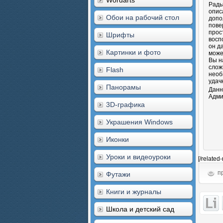
Wordarts
Рады
опис
Обои на рабочий стол
допо
пове
прос
Шрифты
восп
он д
Картинки и фото
може
Вы н
слож
Flash
необ
удач
Панорамы
Данн
Адми
3D-графика
Украшения Windows
Иконки
Уроки и видеоуроки
[/related
пр
Футажи
Книги и журналы
Школа и детский сад