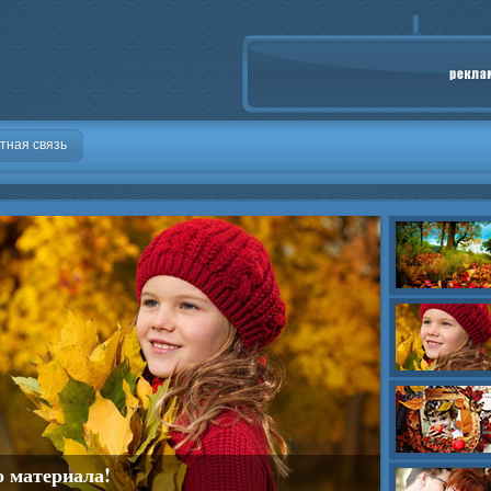
тная связь
о материала!