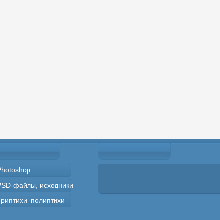
Photoshop
PSD-файлы, исходники
Триптихи, полиптихи