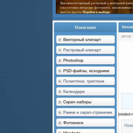
Высококачественный растровый и векторный клип
уже готовые авторские фотокниги, эксклюзивные 
многое другое
Перейти к выбору
Навигация
Sexual
автор:
Векторный клипарт
Растровый клипарт
Photoshop
PSD-файлы, исходники
Полиптихи, триптихи
Календари
Скрап-наборы
Рамки и скрап-странички
[related-
Фотокниги
Похо