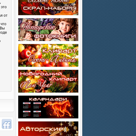
ь
 это
ая от
 что
 Вы
езде
о