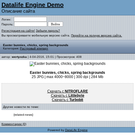
Datalife Engine Demo
Описание сайта
Логин:
Пароль:
Регистрация на сайте!
Забыли пароль?
Вы просматриваете мобильную версию сайта.
Перейти на полную версию сайта.
Easter bunnies, chicks, spring backgrounds
Категория:
Растровый клипарт
автор:
wertyozka
| 4-04-2016, 15:01 | Просмотров: 408
Easter bunnies, chicks, spring backgrounds
25 JPG | max 4000~8000 | 300 dpi | 284 Mb
Скачать с
NITROFLARE
Скачать с
Littlebyte
Скачать с
Turbobit
Другие новости по теме:
{related-news}
Комментарии (0)
Powered by
DataLife Engine