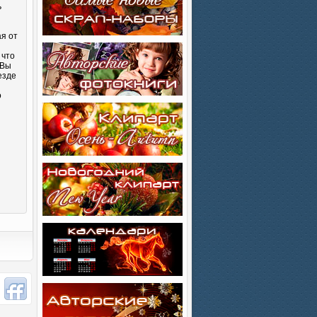
ь
ая от
 что
 Вы
езде
о