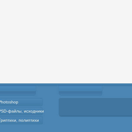
Photoshop
PSD-файлы, исходники
Триптихи, полиптихи