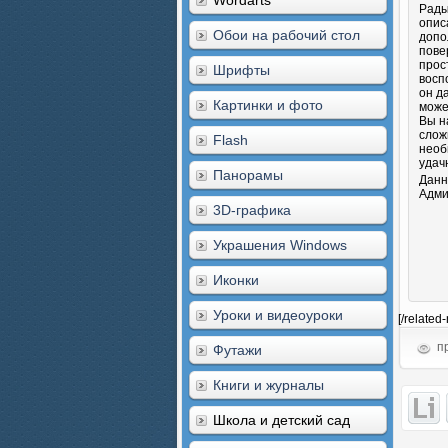
Wordarts
Рады
опис
Обои на рабочий стол
допо
пове
прос
Шрифты
восп
он д
Картинки и фото
може
Вы н
слож
Flash
необ
удач
Панорамы
Данн
Адми
3D-графика
Украшения Windows
Иконки
Уроки и видеоуроки
[/related
пр
Футажи
Книги и журналы
Школа и детский сад