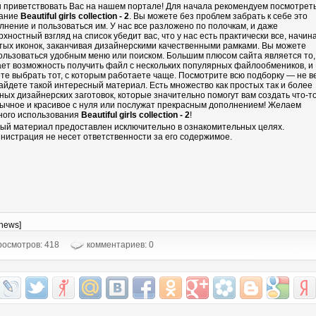
 приветствовать Вас на нашем портале! Для начала рекомендуем посмотрет
ание
Beautiful girls collection - 2
. Вы можете без проблем забрать к себе это
лнение и пользоваться им. У нас все разложено по полочкам, и даже
рхностный взгляд на список убедит вас, что у нас есть практически все, начин
тых иконок, заканчивая дизайнерскими качественными рамками. Вы можете
ользоваться удобным меню или поиском. Большим плюсом сайта является то,
ает возможность получить файл с нескольких популярных файлообмеников, и
те выбрать тот, с которым работаете чаще. Посмотрите всю подборку — не в
айдете такой интересный материал. Есть множество как простых так и более
ных дизайнерских заготовок, которые значительно помогут вам создать что-т
ычное и красивое с нуля или послужат прекрасным дополнением! Желаем
ного использования
Beautiful girls collection - 2
!
ый материал предоставлен исключительно в ознакомительных целях.
нистрация не несет ответственности за его содержимое.
-news]
осмотров: 418
комментариев: 0