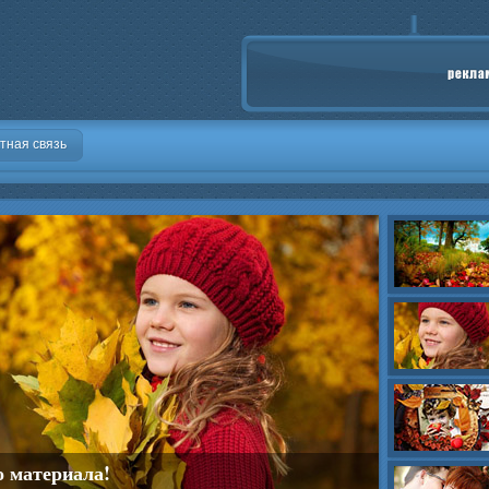
тная связь
о материала!