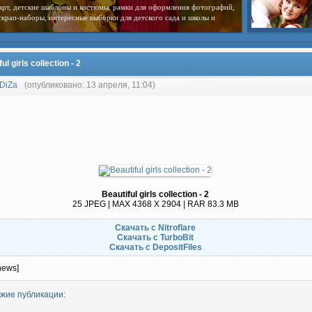
арт, детские шаблоны и костюмы, рамки для оформления фотографий,
скрап-наборы, интересные выборки для детского сада и школы и
ul girls collection - 2
DiZa
(опубликовано: 13 апреля, 11:04)
Beautiful girls collection - 2
25 JPEG | MAX 4368 X 2904 | RAR 83.3 MB
Скачать с Nitroflare
Скачать с TurboBit
Скачать с DepositFiles
news]
жие публикации: