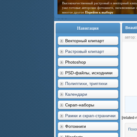
Высококачественный растровый и векторный клип
уже готовые авторские фотокниги, эксклюзивные 
многое другое
Перейти к выбору
Навигация
Beautif
автор:
Векторный клипарт
Растровый клипарт
Photoshop
PSD-файлы, исходники
Полиптихи, триптихи
Календари
Скрап-наборы
Рамки и скрап-странички
[related-
Фотокниги
Похо